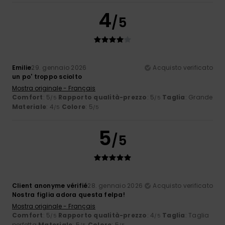
4
/5
Emilie
29. gennaio 2026
Acquisto verificato
un po' troppo sciolto
Mostra originale - Français
Comfort
: 5
Rapporto qualità-prezzo
: 5
Taglia
: Grande
/5
/5
Materiale
: 4
Colore
: 5
/5
/5
5
/5
Client anonyme vérifié
28. gennaio 2026
Acquisto verificato
Nostra figlia adora questa felpa!
Mostra originale - Français
Comfort
: 5
Rapporto qualità-prezzo
: 4
Taglia
: Taglia
/5
/5
perfetta
Materiale
: 5
Colore
: 5