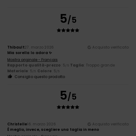
5
/5
Thibault
27. marzo 2026
Acquisto verificato
Mia sorella lo adora ✨
Mostra originale - Français
Rapporto qualità-prezzo
: 5
Taglia
: Troppo grande
/5
Materiale
: 5
Colore
: 5
/5
/5
Consiglio questo prodotto
5
/5
Christelle
16. marzo 2026
Acquisto verificato
È meglio, invece, scegliere una taglia in meno