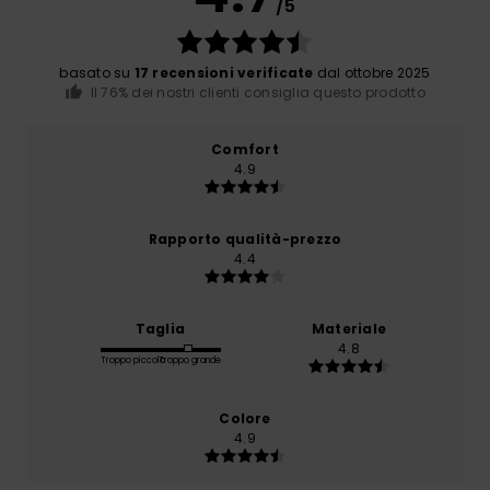
/5
basato su
17 recensioni verificate
dal ottobre 2025
Il 76% dei nostri clienti consiglia questo prodotto
Comfort
4.9
Rapporto qualità-prezzo
4.4
Taglia
Materiale
4.8
Troppo piccolo
Troppo grande
Colore
4.9