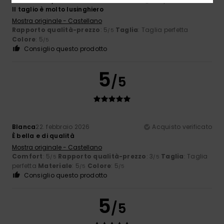
Client anonyme vérifié
27. febbraio 2026
Acquisto verificato
Il taglio è molto lusinghiero
Mostra originale - Castellano
Rapporto qualità-prezzo
: 5
Taglia
: Taglia perfetta
/5
Colore
: 5
/5
Consiglio questo prodotto
5
/5
Blanca
22. febbraio 2026
Acquisto verificato
È bella e di qualità
Mostra originale - Castellano
Comfort
: 5
Rapporto qualità-prezzo
: 3
Taglia
: Taglia
/5
/5
perfetta
Materiale
: 5
Colore
: 5
/5
/5
Consiglio questo prodotto
5
/5