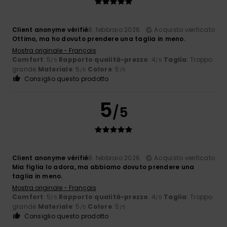
Client anonyme vérifié
8. febbraio 2026
Acquisto verificato
Ottimo, ma ho dovuto prendere una taglia in meno.
Mostra originale - Français
Comfort
: 5
Rapporto qualità-prezzo
: 4
Taglia
: Troppo
/5
/5
grande
Materiale
: 5
Colore
: 5
/5
/5
Consiglio questo prodotto
5
/5
Client anonyme vérifié
8. febbraio 2026
Acquisto verificato
Mia figlia lo adora, ma abbiamo dovuto prendere una
taglia in meno.
Mostra originale - Français
Comfort
: 5
Rapporto qualità-prezzo
: 4
Taglia
: Troppo
/5
/5
grande
Materiale
: 5
Colore
: 5
/5
/5
Consiglio questo prodotto