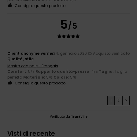
/5
/5
Consiglio questo prodotto
5
/5
Client anonyme vérifié
24. gennaio 2026
Acquisto verificato
Qualità, stile
Mostra originale - Français
Comfort
: 5
Rapporto qualità-prezzo
: 4
Taglia
: Taglia
/5
/5
perfetta
Materiale
: 5
Colore
: 5
/5
/5
Consiglio questo prodotto
1
2
>
Verificato da
TrustVille
Visti di recente