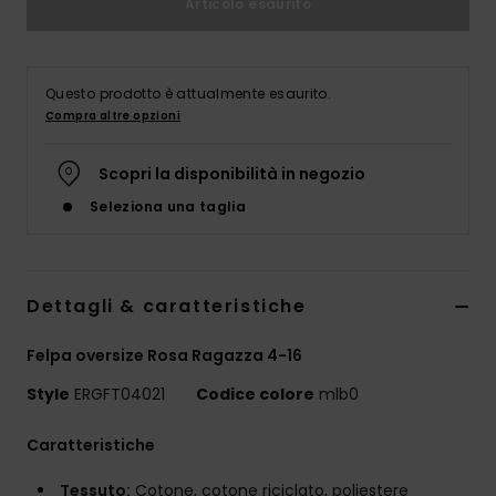
Articolo esaurito
Abbigliame
Accessori
Questo prodotto è attualmente esaurito.
Compra altre opzioni
Calzature
Scopri la disponibilità in negozio
Seleziona una taglia
Fitness
Snow
Dettagli & caratteristiche
Swim
Felpa oversize Rosa Ragazza 4-16
Style
ERGFT04021
Codice colore
mlb0
Caratteristiche
Tessuto:
Cotone, cotone riciclato, poliestere