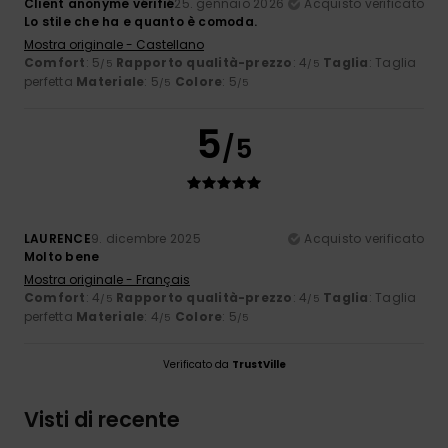
Client anonyme vérifié
25. gennaio 2026
Acquisto verificato
Lo stile che ha e quanto è comoda.
Mostra originale - Castellano
Comfort
: 5
Rapporto qualità-prezzo
: 4
Taglia
: Taglia
/5
/5
perfetta
Materiale
: 5
Colore
: 5
/5
/5
5
/5
LAURENCE
9. dicembre 2025
Acquisto verificato
Molto bene
Mostra originale - Français
Comfort
: 4
Rapporto qualità-prezzo
: 4
Taglia
: Taglia
/5
/5
perfetta
Materiale
: 4
Colore
: 5
/5
/5
Verificato da
TrustVille
Visti di recente