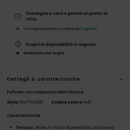
Abbigliame
Consegna a casa o presso un punto di
ritiro
Accessori
Consegna prevista a partire da
11 agosto
Calzature
Scopri la disponibilità in negozio
Seleziona una taglia
Fitness
Snow
Dettagli & caratteristiche
Swim
Pullover con cappuccio Nero Donna
Style
ERJFT04825
Codice colore
kvj0
Caratteristiche
Tessuto:
jersey in misto di poliestere, viscosa ed