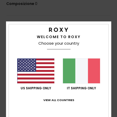
Composizione
0
Spedizioni e Resi
WELCOME TO ROXY
Choose your country
Recensioni dei clienti
Punteggio medio
5.0
/5
US SHIPPING ONLY
IT SHIPPING ONLY
basato su
2 recensioni verificate
dal dicembre 2025
Il 0% dei nostri clienti consiglia questo prodotto
VIEW ALL COUNTRIES
Comfort