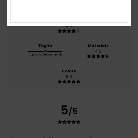
4.5
Rapporto qualità-prezzo
4.0
Taglia
Materiale
4.5
Troppo piccolo
Troppo grande
Colore
5.0
5
/5