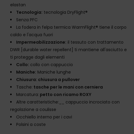
elastan
Tecnologia:
tecnologia DryFlight®
Senza PFC
La fodera in felpa termica WarmFlight® tiene il corpo
caldo e l'acqua fuori
Impermeabilizzazione:
il tessuto con trattamento
DWR [durable water repellent] ti mantiene all'asciutto e
ti protegge dagli elementi
Collo:
collo con cappuccio
Maniche:
Maniche lunghe
Chiusura: chiusura a pullover
Tasche:
tasche per le mani con cerniera
Marcatura:
petto con ricamo ROXY
Altre caratteristiche:__ cappuccio incrociato con
regolazione a coulisse
Occhiello interno per i cavi
Polsini a coste