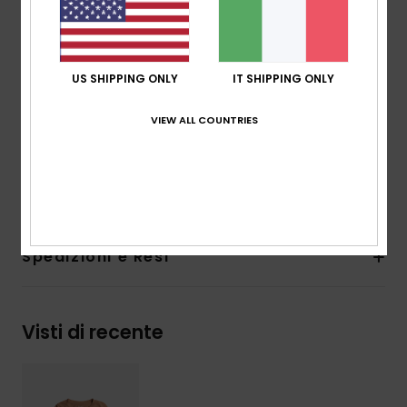
biologico [140 g/m2]
Vestibilità:
vestibilità relaxed
Collo:
Girocollo
Maniche:
Maniche lunghe
US SHIPPING ONLY
IT SHIPPING ONLY
Marcatura:
grafica Roxy su petto e maniche
VIEW ALL COUNTRIES
Altre caratteristiche:
polsi elasticizzati
Composizione
[Tessuto principale] 100% cotone
biologico
Spedizioni e Resi
Visti di recente