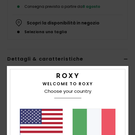
Abbigliame
Consegna prevista a partire da
8 agosto
Accessori
Scopri la disponibilità in negozio
Seleziona una taglia
Calzature
Fitness
Dettagli & caratteristiche
Bermuda Elasticizzati Verde Ragazza 4-16
Snow
Style
ERGNS03195
Codice colore
gld0
WELCOME TO ROXY
Choose your country
Swim
Caratteristiche
Tessuto:
misto lino e viscosa [198 g/m²]
Vestibilità:
Vestibilità relaxed casual e facile da
portare
Vita:
vita elasticizzata