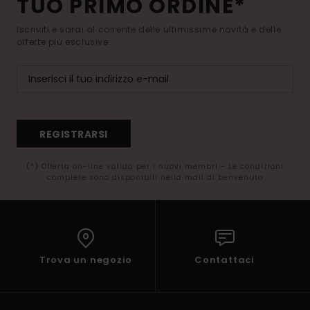
TUO PRIMO ORDINE*
Iscriviti e sarai al corrente delle ultimissime novità e delle
offerte più esclusive.
REGISTRARSI
(*) Offerta on-line valida per i nuovi membri - Le condizioni
complete sono disponibili nella mail di benvenuto
Trova un negozio
Contattaci