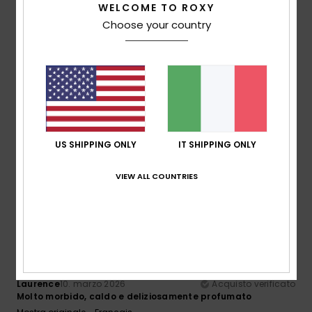
WELCOME TO ROXY
Rapporto qualità-prezzo
Choose your country
5.0
Taglia
Materiale
5.0
Troppo piccolo
Troppo grande
Colore
5.0
US SHIPPING ONLY
IT SHIPPING ONLY
VIEW ALL COUNTRIES
5
/5
Laurence
10. marzo 2026
Acquisto verificato
Molto morbido, caldo e deliziosamente profumato