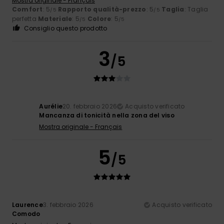
Mostra originale - Français
Comfort
: 5
Rapporto qualità-prezzo
: 5
Taglia
: Taglia
/5
/5
perfetta
Materiale
: 5
Colore
: 5
/5
/5
Consiglio questo prodotto
3
/5
Aurélie
20. febbraio 2026
Acquisto verificato
Mancanza di tonicità nella zona del viso
Mostra originale - Français
5
/5
Laurence
3. febbraio 2026
Acquisto verificato
Comodo