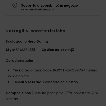
Abbigliame
Scopri la disponibilità in negozio
Seleziona il mio negozio
Accessori
Dettagli & caratteristiche
Calzature
Scaldacollo Nero Donna
Fitness
Style
ERJAA04381
Codice colore
kvj0
Snow
Caratteristiche
Tecnologia:
tecnologia ROXY HYDROSMART fodera
Swim
in pile polare
Tessuto esterno:
Poliestere ed elastan
Composizione
[Tessuto principale] 77% poliestere, 23%
elastan