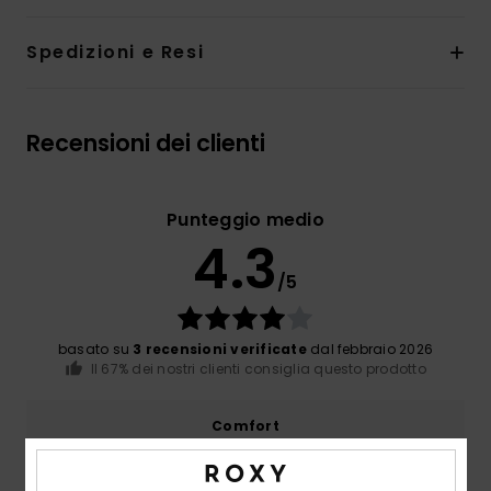
Spedizioni e Resi
Recensioni dei clienti
Punteggio medio
4.3
/5
basato su
3 recensioni verificate
dal febbraio 2026
Il 67% dei nostri clienti consiglia questo prodotto
Comfort
5.0