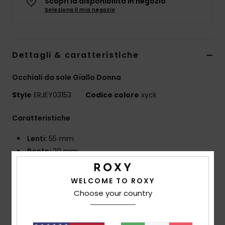
Scopri la disponibilità in negozio
Abbigliame
Seleziona il mio negozio
Accessori
Dettagli & caratteristiche
Calzature
Occhiali da sole Giallo Donna
Style
ERJEY03153
Codice colore
xyck
Fitness
Caratteristiche
Snow
Lenti:
55 mm
Ponte:
20 mm
Swim
Aste:
145
Altezza delle lenti:
33 mm
WELCOME TO ROXY
Montatura in metallo senza montatura con
Choose your country
terminali in acetato
Lenti CR-39