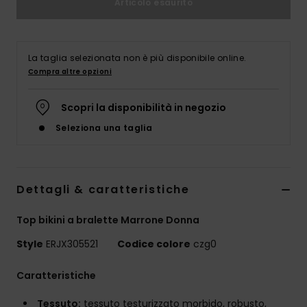
Articolo esaurito
Abbigliame
Accessori
La taglia selezionata non è più disponibile online.
Compra altre opzioni
Calzature
Scopri la disponibilità in negozio
Seleziona una taglia
Fitness
Snow
Dettagli & caratteristiche
Swim
Top bikini a bralette Marrone Donna
Style
ERJX305521
Codice colore
czg0
Caratteristiche
Tessuto:
tessuto testurizzato morbido, robusto,