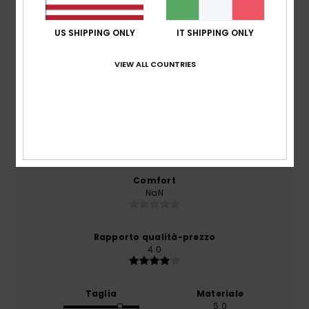
Recensioni dei clienti
US SHIPPING ONLY
IT SHIPPING ONLY
Punteggio medio
5.0
VIEW ALL COUNTRIES
/5
basato su
1 recensioni verificate
dal aprile 2026
Il 0% dei nostri clienti consiglia questo prodotto
Comfort
NaN
Rapporto qualità-prezzo
4.0
Taglia
Materiale
5.0