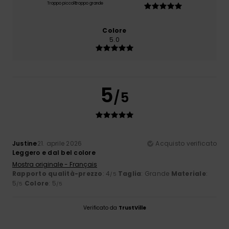
Troppo piccolo
Troppo grande
Colore
5.0
5
/5
Justine
21. aprile 2026
Acquisto verificato
Leggero e dal bel colore
Mostra originale - Français
Rapporto qualità-prezzo
: 4
Taglia
: Grande
Materiale
:
/5
5
Colore
: 5
/5
/5
Verificato da
TrustVille