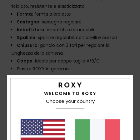
riciclato, resistente e elasticizzato
Forma:
forma a bralette
Sostegno:
sostegno regolare
Imbottitura:
imbottiture staccabili
Spalline:
spalline regolabili con anelli e cursori
Chiusura:
gancio con 3 fori per regolare la
lunghezza della schiena
Coppe:
ideale per coppe taglia A/B/C
Piastra ROXY in gomma
Composizione
[Tessuto principale] 92% poliestere
riciclato, 8% elastan
WELCOME TO ROXY
Choose your country
Spedizioni e Resi