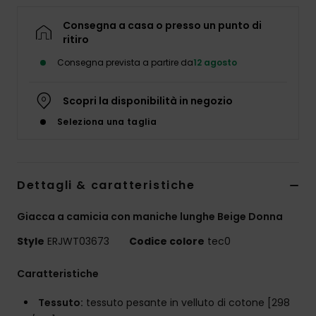
Abbigliame
Consegna a casa o presso un punto di
ritiro
Accessori
Consegna prevista a partire da
12 agosto
Calzature
Scopri la disponibilità in negozio
Seleziona una taglia
Fitness
Snow
Dettagli & caratteristiche
Giacca a camicia con maniche lunghe Beige Donna
Swim
Style
ERJWT03673
Codice colore
tec0
Caratteristiche
Tessuto:
tessuto pesante in velluto di cotone [298