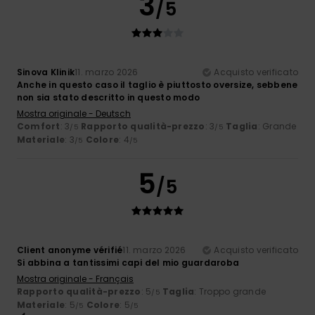
3
/5
Sinova Klinik
11. marzo 2026
Acquisto verificato
Anche in questo caso il taglio è piuttosto oversize, sebbene
non sia stato descritto in questo modo
Mostra originale - Deutsch
Comfort
: 3
Rapporto qualità-prezzo
: 3
Taglia
: Grande
/5
/5
Materiale
: 3
Colore
: 4
/5
/5
5
/5
Client anonyme vérifié
11. marzo 2026
Acquisto verificato
Si abbina a tantissimi capi del mio guardaroba
Mostra originale - Français
Rapporto qualità-prezzo
: 5
Taglia
: Troppo grande
/5
Materiale
: 5
Colore
: 5
/5
/5