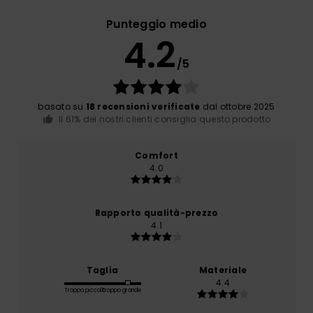
Punteggio medio
4.2
/5
basato su
18 recensioni verificate
dal ottobre 2025
Il 61% dei nostri clienti consiglia questo prodotto
Comfort
4.0
Rapporto qualità-prezzo
4.1
Taglia
Materiale
4.4
Troppo piccolo
Troppo grande