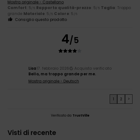
Mostra originale - Castellano
Comfort
: 5
Rapporto qualità-prezzo
: 5
Taglia
: Troppo
/5
/5
grande
Materiale
: 5
Colore
: 5
/5
/5
Consiglio questo prodotto
4
/5
Lisa
17. febbraio 2026
Acquisto verificato
Bello, ma troppo grande per me.
Mostra originale - Deutsch
1
2
>
Verificato da
TrustVille
Visti di recente