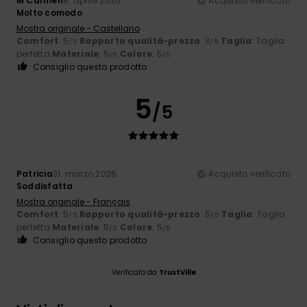
M Carmen
8. aprile 2026
Acquisto verificato
Molto comodo
Mostra originale - Castellano
Comfort
: 5
Rapporto qualità-prezzo
: 3
Taglia
: Taglia
/5
/5
perfetta
Materiale
: 5
Colore
: 5
/5
/5
Consiglio questo prodotto
5
/5
Patricia
31. marzo 2026
Acquisto verificato
Soddisfatta
Mostra originale - Français
Comfort
: 5
Rapporto qualità-prezzo
: 5
Taglia
: Taglia
/5
/5
perfetta
Materiale
: 5
Colore
: 5
/5
/5
Consiglio questo prodotto
Verificato da
TrustVille