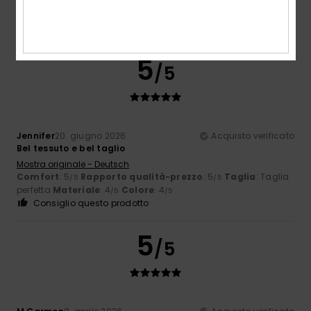
5
/5
Jennifer
20. giugno 2026
Acquisto verificato
Bel tessuto e bel taglio
Mostra originale - Deutsch
Comfort
: 5
Rapporto qualità-prezzo
: 5
Taglia
: Taglia
/5
/5
perfetta
Materiale
: 4
Colore
: 4
/5
/5
Consiglio questo prodotto
5
/5