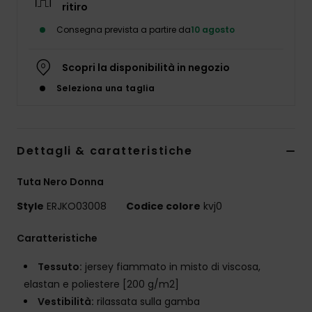
ritiro
Abbigliame
Consegna prevista a partire da
10 agosto
Accessori
Scopri la disponibilità in negozio
Seleziona una taglia
Calzature
Fitness
Dettagli & caratteristiche
Snow
Tuta Nero Donna
Style
ERJKO03008
Codice colore
kvj0
Swim
Caratteristiche
Tessuto:
jersey fiammato in misto di viscosa,
elastan e poliestere [200 g/m2]
Vestibilità:
rilassata sulla gamba