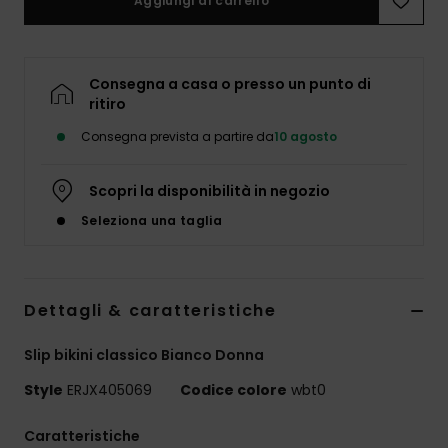
Aggiungi al carrello
Abbigliame
Accessori
Consegna a casa o presso un punto di
ritiro
Calzature
Consegna prevista a partire da
10 agosto
Fitness
Scopri la disponibilità in negozio
Seleziona una taglia
Snow
Swim
Dettagli & caratteristiche
Slip bikini classico Bianco Donna
Style
ERJX405069
Codice colore
wbt0
Caratteristiche