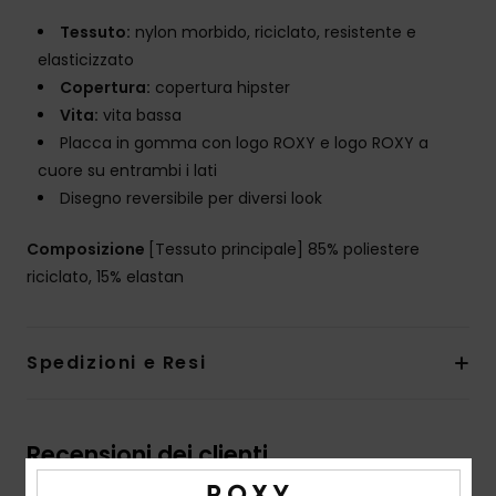
Tessuto:
nylon morbido, riciclato, resistente e
elasticizzato
Copertura:
copertura hipster
Vita:
vita bassa
Placca in gomma con logo ROXY e logo ROXY a
cuore su entrambi i lati
Disegno reversibile per diversi look
Composizione
[Tessuto principale] 85% poliestere
riciclato, 15% elastan
Spedizioni e Resi
Recensioni dei clienti