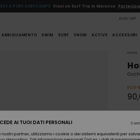
OXY X PURE SURFCAMPS
Vinci un Surf Trip in Marocco
Partecipa
ROXY APP
ABBIGLIAMENTO
SWIM
SURF
SNOW
ACTIVE
ACCESSORI
Home
Ho
Occhi
ECO-
90
Color
EDE AI TUOI DATI PERSONALI
Cont
 nostri partner, utilizziamo i cookie o dei sistemi equivalenti per sal
uo dispositivo. Tali informazioni personali (ad es. i dati di navigazione e