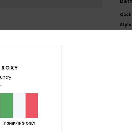
Dett
Occhi
Style
Carat
L
P
A
 ROXY
A
untry
M
L
C
P
C
5
IT SHIPPING ONLY
S
G