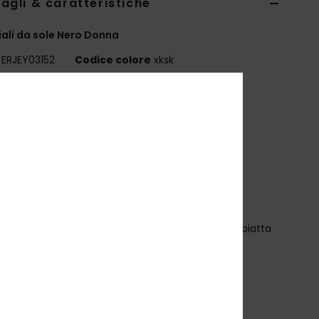
agli & caratteristiche
ali da sole Nero Donna
ERJEY03152
Codice colore
xksk
teristiche
enti:
54mm
onte:
19 mm
ste:
145
ltezza delle lenti:
35 mm
ontatura a mano in bioacetato
enti CR-39
urvatura a base ottica 4 per una montatura più piatta
rotezione al 100% Dalla luce ultravioletta
at. 1, 2 o 3
 cerniere a barilotto
acca in cotone biologico
aranzia:
garanzia 2 anni