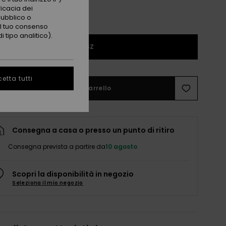
ficacia dei
pubblico o
 il tuo consenso
 tipo analitico).
1SZ
etta tutti
Aggiungi al carrello
Consegna a casa o presso un punto di ritiro
Consegna prevista a partire da
10 agosto
Scopri la disponibilità in negozio
Seleziona il mio negozio