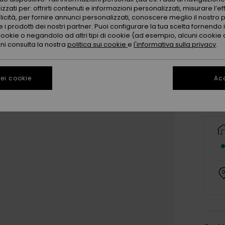
zzati per: offrirti contenuti e informazioni personalizzati, misurare l’ef
licità, per fornire annunci personalizzati, conoscere meglio il nostro 
 i prodotti dei nostri partner. Puoi configurare la tua scelta fornendo
cookie o negandolo ad altri tipi di cookie (ad esempio, alcuni cookie di
oni consulta la nostra
politica sui cookie
e
l'informativa sulla privacy
.
ei cookie
Acc