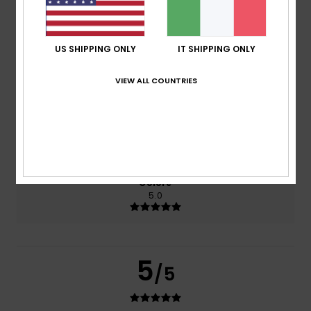
Comfort
5.0
US SHIPPING ONLY
IT SHIPPING ONLY
Rapporto qualità-prezzo
VIEW ALL COUNTRIES
5.0
Taglia
Materiale
5.0
Troppo piccolo
Troppo grande
Colore
5.0
5
/5