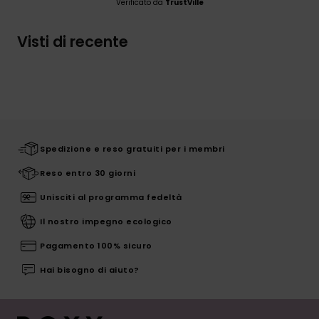
Verificato da
TrustVille
Visti di recente
Spedizione e reso gratuiti per i membri
Reso entro 30 giorni
Unisciti al programma fedeltà
Il nostro impegno ecologico
Pagamento 100% sicuro
Hai bisogno di aiuto?