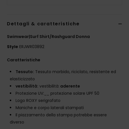
Abbigliame
Accessori
Dettagli & caratteristiche
Swimwear|Surf Shirt/Rashguard Donna
Calzature
Style
ERJWR03892
Fitness
Caratteristiche
Snow
Tessuto:
Tessuto morbido, riciclato, resistente ed
elasticizzato
vestibilità:
vestibilità:
aderente
Swim
Protezione UV:__ protezione solare UPF 50
Logo ROXY serigrafato
Maniche e corpo laterali stampati
Il piazzamento della stampa potrebbe essere
diverso