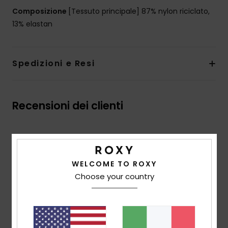
Composizione
[Tessuto principale] 87% nylon riciclato,
13% elastan
Spedizioni e Resi
Recensioni dei clienti
Punteggio medio
5.0
WELCOME TO ROXY
/5
Choose your country
basato su
2 recensioni verificate
dal gennaio 2026
Il 100% dei nostri clienti consiglia questo prodotto