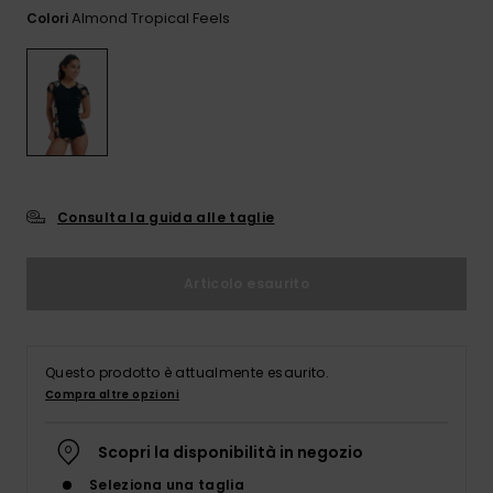
Sole
al nostro modulo
Almond Tropical Feels
Colori
ROXY APP
Jumpsuits &
di contatto.
Playsuits
Borse tecni
Surf
Giacche da
Consulta
WISHLIST
Neve
le FAQ
Pantaloncini
Accessori s
Cartelle &
Astucci
Pantaloni 
Gonne
Neve
Accessori
Consulta la guida alle taglie
Costumi da
Bagno
Articolo esaurito
Mute da Su
Questo prodotto è attualmente esaurito.
Compra altre opzioni
Lycra &
Accessori
Neoprene
Scopri la disponibilità in negozio
Seleziona una taglia