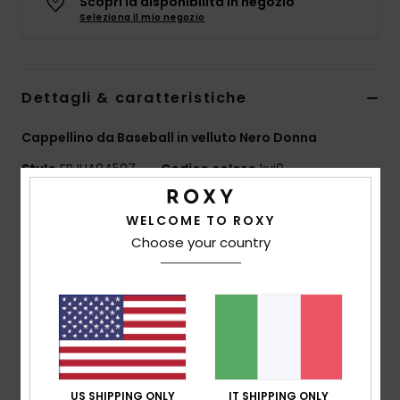
Scopri la disponibilità in negozio
Abbigliame
Seleziona il mio negozio
Accessori
Dettagli & caratteristiche
Calzature
Cappellino da Baseball in velluto Nero Donna
Style
ERJHA04507
Codice colore
kvj0
Fitness
Caratteristiche
WELCOME TO ROXY
Snow
Choose your country
Tessuto:
tessuto: tessuto Sol Searcher Summer ad
alta texture
Swim
Vestibilità:
vestibilità regolabile
Cappuccio:
costruzione a 6 pannelli
Tesa:
tesa curva
Caratteristiche:
piastra metallica Roxy
Size:
Taglia unica 56 cm
US SHIPPING ONLY
IT SHIPPING ONLY