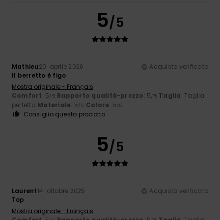
5
/5
Mathieu
20. aprile 2026
Acquisto verificato
Il berretto è figo
Mostra originale - Français
Comfort
: 5
Rapporto qualità-prezzo
: 5
Taglia
: Taglia
/5
/5
perfetta
Materiale
: 5
Colore
: 5
/5
/5
Consiglio questo prodotto
5
/5
Laurent
14. ottobre 2025
Acquisto verificato
Top
Mostra originale - Français
Comfort
: 5
Rapporto qualità-prezzo
: 5
Taglia
: Taglia