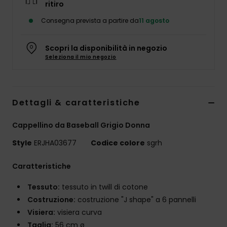
ritiro
Abbigliame
Consegna prevista a partire da
11 agosto
Accessori
Scopri la disponibilità in negozio
Seleziona il mio negozio
Calzature
Fitness
Dettagli & caratteristiche
Cappellino da Baseball Grigio Donna
Snow
Style
ERJHA03677
Codice colore
sgrh
Swim
Caratteristiche
Tessuto:
tessuto in twill di cotone
Costruzione:
costruzione "J shape" a 6 pannelli
Visiera:
visiera curva
Taglia:
56 cm ø