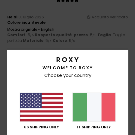
Heidi
10. luglio 2026
Acquisto verificato
Colore incantevole
Mostra originale - English
Comfort
: 5
Rapporto qualità-prezzo
: 5
Taglia
: Taglia
/5
/5
perfetta
Materiale
: 5
Colore
: 5
/5
/5
3
/5
WELCOME TO ROXY
Choose your country
Marlène
26. giugno 2026
Acquisto verificato
Prodotti costosi, pacco preparato male
Mostra originale - Français
Comfort
: 3
Rapporto qualità-prezzo
: 2
Taglia
: Troppo
/5
/5
grande
Materiale
: 4
Colore
: 4
/5
/5
5
US SHIPPING ONLY
IT SHIPPING ONLY
/5