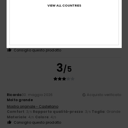
VIEW ALL COUNTRIES
Gaby
18. giugno 2026
Acquisto verificato
Il mio berretto preferito :)
Mostra originale - Deutsch
Comfort
: 5
Rapporto qualità-prezzo
: 5
Taglia
: Taglia
/5
/5
perfetta
Materiale
: 5
Colore
: 5
/5
/5
Consiglio questo prodotto
3
/5
Ricardo
30. maggio 2026
Acquisto verificato
Molto grande
Mostra originale - Castellano
Comfort
: 3
Rapporto qualità-prezzo
: 3
Taglia
: Grande
/5
/5
Materiale
: 4
Colore
: 4
/5
/5
Consiglio questo prodotto