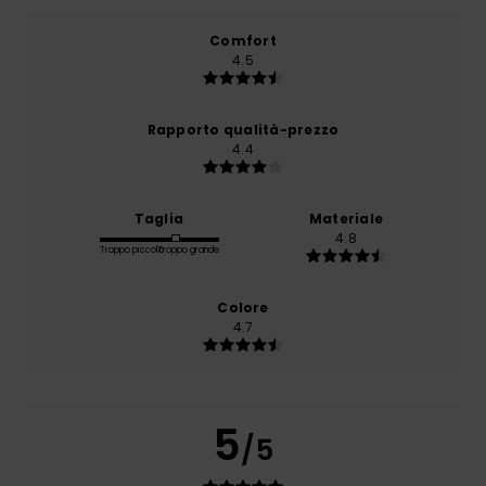
Comfort
4.5
Rapporto qualità-prezzo
4.4
Taglia
Materiale
4.8
Troppo piccolo
Troppo grande
Colore
4.7
5
/5