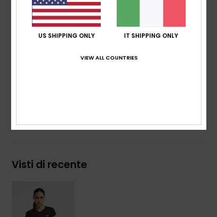
Tessuto:
jersey elasticizzato in poliestere elastan
riciclato
vestibilità:
vestibilità:
aderente
US SHIPPING ONLY
IT SHIPPING ONLY
Caratteristiche:__ mezza zip frontale
Logo serigrafato sul petto e sul fondo
VIEW ALL COUNTRIES
Composizione
[Tessuto principale] 84% poliestere
riciclato, 16% elastan
Spedizioni e Resi
Visti di recente