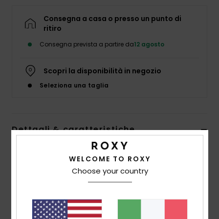
Abbigliame
Consegna a casa o presso un punto di
ritiro
Accessori
Consegna prevista a partire da
12 agosto
Calzature
Scopri la disponibilità in negozio
Seleziona una taglia
Fitness
Snow
Dettagli & caratteristiche
Swim
Maglia anti-eruzione con mezza cerniera e maniche
WELCOME TO ROXY
ad aletta Nero Donna
Choose your country
Style
ERJWR03952
Codice colore
kvj0
Caratteristiche