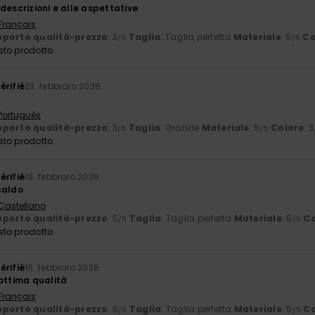
descrizioni e alle aspettative
 Français
porto qualità-prezzo
: 3
Taglia
: Taglia perfetta
Materiale
: 5
Co
/5
/5
sto prodotto
érifié
23. febbraio 2026
 Português
porto qualità-prezzo
: 3
Taglia
: Grande
Materiale
: 5
Colore
: 3
/5
/5
sto prodotto
érifié
19. febbraio 2026
caldo
 Castellano
porto qualità-prezzo
: 5
Taglia
: Taglia perfetta
Materiale
: 5
Co
/5
/5
sto prodotto
érifié
16. febbraio 2026
 ottima qualità
 Français
porto qualità-prezzo
: 5
Taglia
: Taglia perfetta
Materiale
: 5
Co
/5
/5