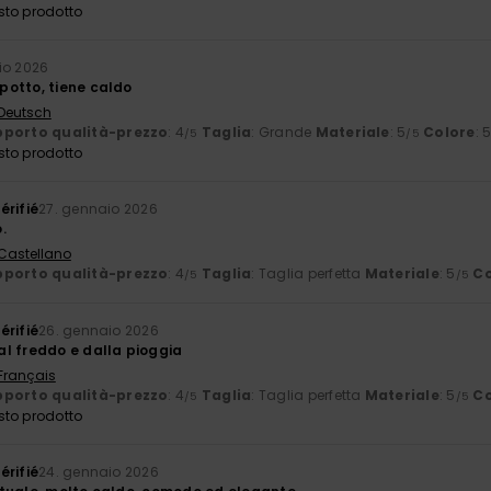
sto prodotto
io 2026
otto, tiene caldo
 Deutsch
porto qualità-prezzo
: 4
Taglia
: Grande
Materiale
: 5
Colore
: 
/5
/5
sto prodotto
érifié
27. gennaio 2026
.
 Castellano
porto qualità-prezzo
: 4
Taglia
: Taglia perfetta
Materiale
: 5
Co
/5
/5
érifié
26. gennaio 2026
l freddo e dalla pioggia
 Français
porto qualità-prezzo
: 4
Taglia
: Taglia perfetta
Materiale
: 5
Co
/5
/5
sto prodotto
érifié
24. gennaio 2026