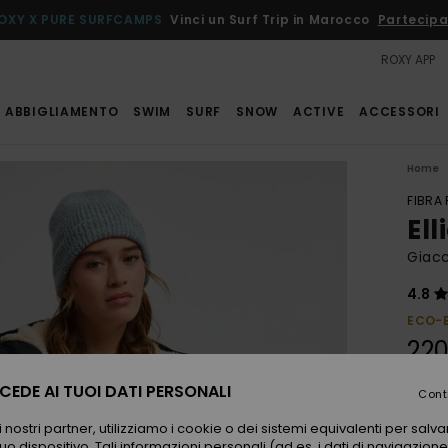
OXY X PURE SURFCAMPS
Vinci un Surf Trip in Marocco
Partecipa
ROXY APP
ABBIGLIAMENTO
SWIM
SURF
SNOW
ACTIVE
ACCESSORI
Home
FIBRA
Ell
Giacc
4.8
ECO-
220
EDE AI TUOI DATI PERSONALI
Cont
Color
 nostri partner, utilizziamo i cookie o dei sistemi equivalenti per sal
uo dispositivo. Tali informazioni personali (ad es. i dati di navigazione e