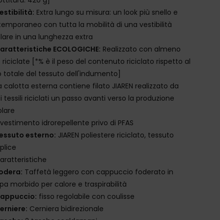
estibilità:
Extra lungo su misura: un look più snello e
emporaneo con tutta la mobilità di una vestibilità
lare in una lunghezza extra
aratteristiche ECOLOGICHE:
Realizzato con almeno
e riciclate [*% è il peso del contenuto riciclato rispetto al
 totale del tessuto dell'indumento]
a calotta esterna contiene filato JIAREN realizzato da
uti tessili riciclati un passo avanti verso la produzione
olare
ivestimento idrorepellente privo di PFAS
essuto esterno:
JIAREN poliestere riciclato, tessuto
plice
aratteristiche
odera:
Taffetà leggero con cappuccio foderato in
pa morbido per calore e traspirabilità
appuccio:
fisso regolabile con coulisse
erniere:
Cerniera bidirezionale