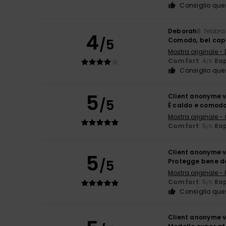
Consiglio que
Deborah
8. febbra
4
/5
Comodo, bel capp
Mostra originale -
Comfort
: 4
Rap
/5
Consiglio que
5
Client anonyme v
/5
È caldo e comodo
Mostra originale -
Comfort
: 5
Rap
/5
Client anonyme v
5
/5
Protegge bene da
Mostra originale -
Comfort
: 5
Rap
/5
Consiglio que
Client anonyme v