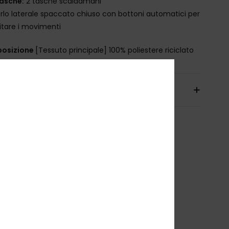
asche:
2 tasche scaldamani
rlo laterale spaccato chiuso con bottoni automatici per
litare i movimenti
osizione
[Tessuto principale] 100% poliestere riciclato
izioni e Resi