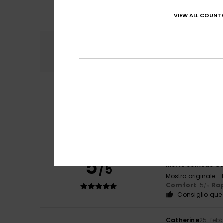
VIEW ALL COUNTR
Comfort
Rapp
4.9
5
Beate
10. marzo 2
/5
La parte preferit
Mostra originale -
Comfort
: 5
Rap
/5
Client anonyme v
5
/5
Molto comodo da
Mostra originale -
Comfort
: 5
Rap
/5
Consiglio que
Catherine
25. feb