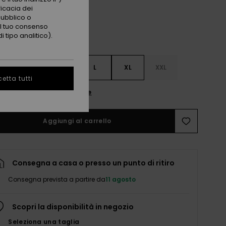
ficacia dei
pubblico o
 il tuo consenso
 tipo analitico).
S
S
M
L
XL
XXL
etta tutti
nsulta la guida alle taglie
Aggiungi al carrello
Consegna a casa o presso un punto di ritiro
Consegna prevista a partire da
11 agosto
Scopri la disponibilità in negozio
Seleziona una taglia