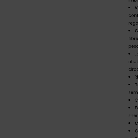
V
cont
rego
C
fibr
peso
L
rifi
circ
R
T
sem
C
F
sher
C
C