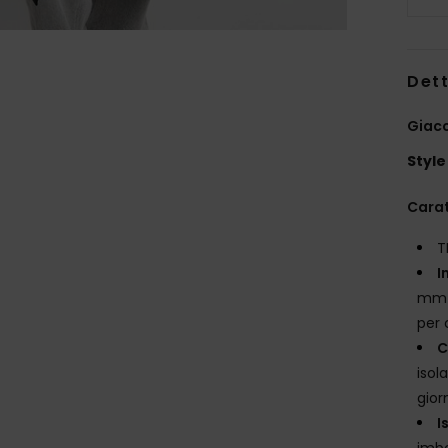
Dett
Giacc
Style
Carat
T
I
mm /
per 
C
isol
gior
I
imbo