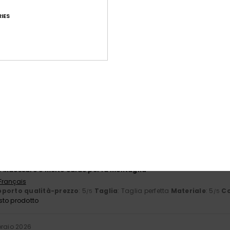
basato su
16 recensioni verificate
dal settembre 2025
IES
Il 88% dei nostri clienti consiglia questo prodotto
orto qualità-prezzo
Taglia
Mate
4.3
4
Troppo piccolo
Troppo grande
026
a
 Deutsch
porto qualità-prezzo
: 5
Materiale
: 5
Colore
: 5
/5
/5
/5
érifié
1. marzo 2026
 indossare e molto caldo per la montagna
 Français
porto qualità-prezzo
: 5
Taglia
: Taglia perfetta
Materiale
: 5
Co
/5
/5
sto prodotto
braio 2026