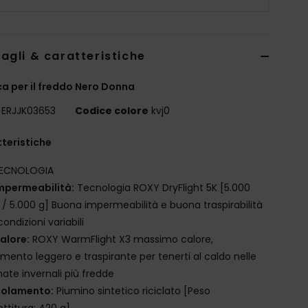
agli & caratteristiche
a per il freddo Nero Donna
ERJJK03653
Codice colore
kvj0
teristiche
ECNOLOGIA
mpermeabilità:
Tecnologia ROXY DryFlight 5K [5.000
 5.000 g] Buona impermeabilità e buona traspirabilità
condizioni variabili
alore:
ROXY WarmFlight X3 massimo calore,
amento leggero e traspirante per tenerti al caldo nelle
nate invernali più fredde
solamento:
Piumino sintetico riciclato [Peso
ttitura: 420 g]