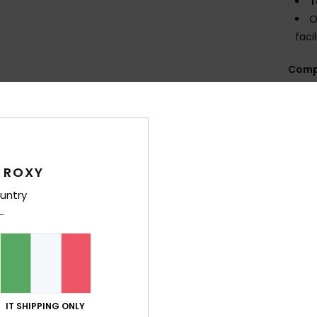
T
O
faci
Comp
Sped
 ROXY
untry
Punteggio medio
4.8
/5
IT SHIPPING ONLY