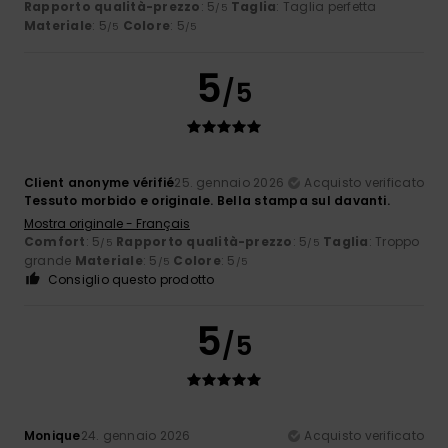
Rapporto qualità-prezzo
: 5
Taglia
: Taglia perfetta
/5
Materiale
: 5
Colore
: 5
/5
/5
5
/5
Client anonyme vérifié
25. gennaio 2026
Acquisto verificato
Tessuto morbido e originale. Bella stampa sul davanti.
Mostra originale - Français
Comfort
: 5
Rapporto qualità-prezzo
: 5
Taglia
: Troppo
/5
/5
grande
Materiale
: 5
Colore
: 5
/5
/5
Consiglio questo prodotto
5
/5
Monique
24. gennaio 2026
Acquisto verificato