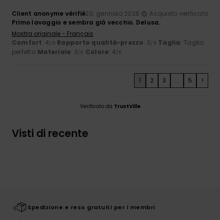
Client anonyme vérifié
20. gennaio 2026
Acquisto verificato
Primo lavaggio e sembra già vecchio. Delusa.
Mostra originale - Français
Comfort
: 4
Rapporto qualità-prezzo
: 3
Taglia
: Taglia
/5
/5
perfetta
Materiale
: 3
Colore
: 4
/5
/5
1
2
3
...
5
>
Verificato da
TrustVille
Visti di recente
Spedizione e reso gratuiti per i membri