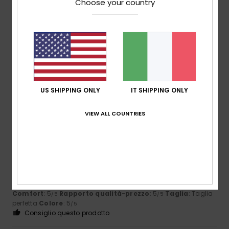
Choose your country
Sylvie
14. febbraio 2026
Acquisto verificato
Il prodotto corrisponde alla descrizione. L'unico
inconveniente è che bisogna scegliere due taglie in meno.
Mostra originale - Français
Comfort
: 5
Rapporto qualità-prezzo
: 4
Taglia
: Troppo
/5
/5
grande
Materiale
: 5
Colore
: 5
/5
/5
US SHIPPING ONLY
IT SHIPPING ONLY
Consiglio questo prodotto
VIEW ALL COUNTRIES
5
/5
Barbara
13. febbraio 2026
Acquisto verificato
Comodo e pratico
Comfort
: 5
Rapporto qualità-prezzo
: 5
Taglia
: Taglia
/5
/5
perfetta
Colore
: 5
/5
Consiglio questo prodotto