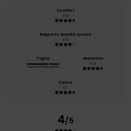
Comfort
4.8
Rapporto qualità-prezzo
4.4
Taglia
Materiale
4.6
Troppo piccolo
Troppo grande
Colore
4.7
4
/5