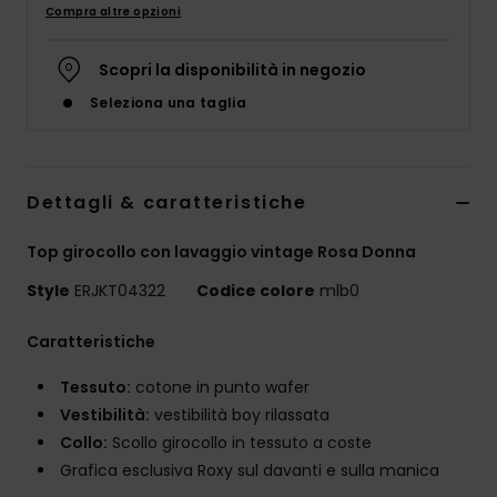
Abbigliame
Compra altre opzioni
Scopri la disponibilità in negozio
Accessori
Seleziona una taglia
Calzature
Dettagli & caratteristiche
Fitness
Top girocollo con lavaggio vintage Rosa Donna
Snow
Style
ERJKT04322
Codice colore
mlb0
Swim
Caratteristiche
Tessuto:
cotone in punto wafer
Vestibilità:
vestibilità boy rilassata
Collo:
Scollo girocollo in tessuto a coste
Grafica esclusiva Roxy sul davanti e sulla manica