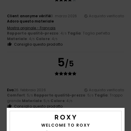
Client anonyme vérifié
3. marzo 2026
Acquisto verificato
Adoro questo materiale
Mostra originale - Français
Rapporto qualità-prezzo
: 4
Taglia
: Taglia perfetta
/5
Materiale
: 4
Colore
: 4
/5
/5
Consiglio questo prodotto
5
/5
Eva
26. febbraio 2026
Acquisto verificato
Comfort
: 5
Rapporto qualità-prezzo
: 5
Taglia
: Troppo
/5
/5
grande
Materiale
: 5
Colore
: 4
/5
/5
Consiglio questo prodotto
4
/5
WELCOME TO ROXY