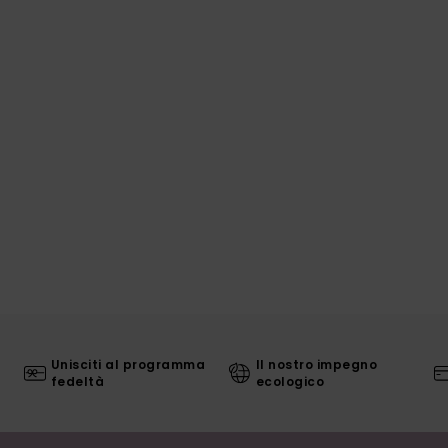
Unisciti al programma
Il nostro impegno
fedeltà
ecologico