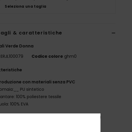
Seleziona una taglia
agli & caratteristiche
li Verde Donna
ERJL100079
Codice colore
ghm0
teristiche
roduzione con materiali senza PVC
omaia:__ PU sintetico
lantare: 100% poliestere tessile
uola: 100% EVA
osizione
Upper: 100% PU sintetico, Lining: 100% PU
tico, Outsole: 100% EVA