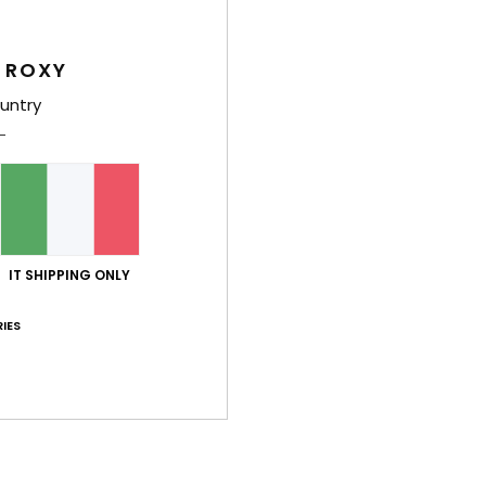
Sped
 ROXY
untry
Punteggio medio
4.0
IT SHIPPING ONLY
/5
IES
basato su
2 recensioni verificate
dal aprile 2026
Il 50% dei nostri clienti consiglia questo prodotto
orto qualità-prezzo
Taglia
Mate
4.5
5
Troppo piccolo
Troppo grande