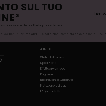
NTO SUL TUO
INE*
issime novità e delle offerte più esclusive.
 valida per i nuovi membri - Le condizioni complete sono disponibili nel
AIUTO
Stato dell'ordine
Spedizione
Effettuare un reso
Pagamento
Riparazioni e Garanzie
Protezione dei dati
FAQ e contatti