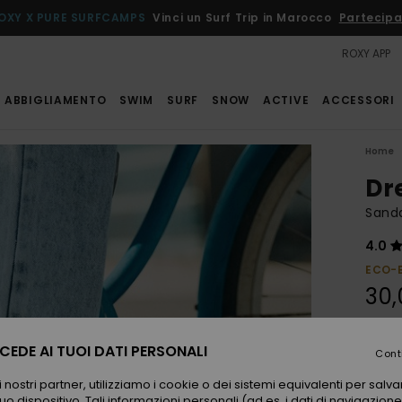
OXY X PURE SURFCAMPS
Vinci un Surf Trip in Marocco
Partecipa
ROXY APP
ABBIGLIAMENTO
SWIM
SURF
SNOW
ACTIVE
ACCESSORI
Home
Dr
Sanda
4.0
ECO-
30,
EDE AI TUOI DATI PERSONALI
Color
Cont
 nostri partner, utilizziamo i cookie o dei sistemi equivalenti per sal
uo dispositivo. Tali informazioni personali (ad es. i dati di navigazione e