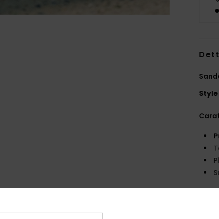
Dett
Sanda
Style
Carat
P
T
P
S
Comp
sinte