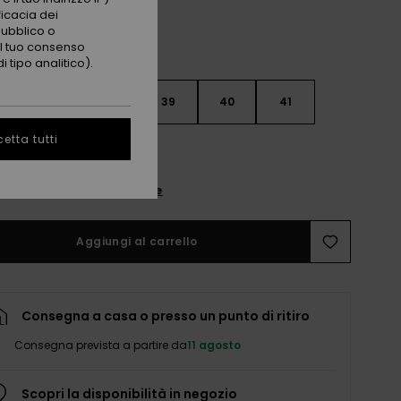
ficacia dei
pubblico o
 il tuo consenso
 tipo analitico).
6
37
38
39
40
41
etta tutti
2
nsulta la guida alle taglie
Aggiungi al carrello
Consegna a casa o presso un punto di ritiro
Consegna prevista a partire da
11 agosto
Scopri la disponibilità in negozio