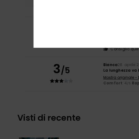
Nina
9. giugno 20
5
/5
Sono bellissime, 
Mostra originale -
Comfort
: 5
Rap
/5
Consiglio que
3
Bianca
28. aprile 
/5
La lunghezza va 
Mostra originale -
Comfort
: 4
Rap
/5
Visti di recente