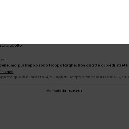
26
il colore è perfetto per l'estate e sono molto comode
 Deutsch
porto qualità-prezzo
: 5
Taglia
: Taglia perfetta
Materiale
: 5
Co
/5
/5
sto prodotto
2026
bene, ma purtroppo sono troppo larghe. Non adatte ai piedi stretti
 Deutsch
porto qualità-prezzo
: 4
Taglia
: Troppo grande
Materiale
: 5
C
/5
/5
Verificato da
TrustVille