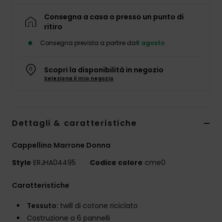
Abbigliame
Consegna a casa o presso un punto di
ritiro
Accessori
Consegna prevista a partire da
8 agosto
Calzature
Scopri la disponibilità in negozio
Seleziona il mio negozio
Fitness
Dettagli & caratteristiche
Snow
Cappellino Marrone Donna
Swim
Style
ERJHA04495
Codice colore
cme0
Caratteristiche
Tessuto:
twill di cotone riciclato
Costruzione a 6 pannelli