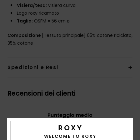
Visiera/tesa:
visiera curva
Logo roxy ricamato
Taglia:
OSFM = 56 cm ø
Composizione
[Tessuto principale] 65% cotone riciclato,
35% cotone
Spedizioni e Resi
Recensioni dei clienti
Punteggio medio
5.0
/5
WELCOME TO ROXY