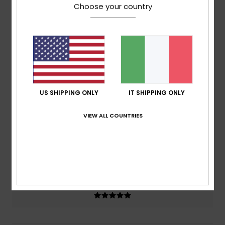
Choose your country
basato su
2 recensioni verificate
dal giugno 2026
Il 50% dei nostri clienti consiglia questo prodotto
Comfort
5.0
US SHIPPING ONLY
IT SHIPPING ONLY
Rapporto qualità-prezzo
5.0
VIEW ALL COUNTRIES
Taglia
Materiale
5.0
Troppo piccolo
Troppo grande
Colore
5.0