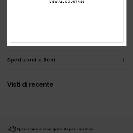
Collo:
Girocollo
VIEW ALL COUNTRIES
Maniche:
maniche corte
Marcatura:
grafica Roxy sul petto
Composizione
[Tessuto principale] 100% cotone
biologico
Spedizioni e Resi
Visti di recente
Spedizione e reso gratuiti per i membri