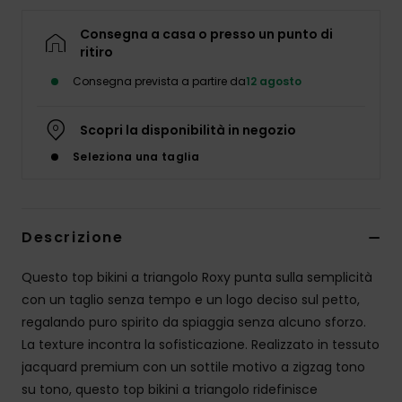
Abbigliame
Consegna a casa o presso un punto di
ritiro
Accessori
Consegna prevista a partire da
12 agosto
Calzature
Scopri la disponibilità in negozio
Seleziona una taglia
Fitness
Snow
Descrizione
Swim
Questo top bikini a triangolo Roxy punta sulla semplicità
con un taglio senza tempo e un logo deciso sul petto,
regalando puro spirito da spiaggia senza alcuno sforzo.
La texture incontra la sofisticazione. Realizzato in tessuto
jacquard premium con un sottile motivo a zigzag tono
su tono, questo top bikini a triangolo ridefinisce