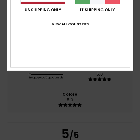
Il 0% dei nostri clienti consiglia questo prodotto
US SHIPPING ONLY
IT SHIPPING ONLY
Comfort
5.0
VIEW ALL COUNTRIES
Rapporto qualità-prezzo
5.0
Taglia
Materiale
5.0
Troppo piccolo
Troppo grande
Colore
5.0
5
/5