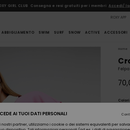
OXY GIRL CLUB
Consegna e resi gratuiti per i membri
Accedi/ Isc
ROXY APP
ABBIGLIAMENTO
SWIM
SURF
SNOW
ACTIVE
ACCESSORI
Home
Cr
Felpa
70,
Color
EDE AI TUOI DATI PERSONALI
Cont
 nostri partner, utilizziamo i cookie o dei sistemi equivalenti per sal
uo dispositivo. Tali informazioni personali (ad es. i dati di navigazione e