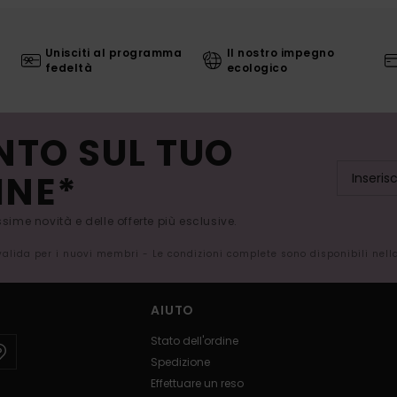
Unisciti al programma
Il nostro impegno
fedeltà
ecologico
NTO SUL TUO
INE*
issime novità e delle offerte più esclusive.
 valida per i nuovi membri - Le condizioni complete sono disponibili nel
AIUTO
Stato dell'ordine
Spedizione
Effettuare un reso