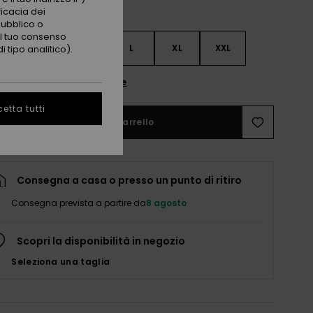
ficacia dei
pubblico o
 il tuo consenso
S
S
M
L
XL
XXL
 tipo analitico).
nsulta la guida alle taglie
etta tutti
Aggiungi al carrello
Consegna a casa o presso un punto di ritiro
Consegna prevista a partire da
8 agosto
Scopri la disponibilità in negozio
Seleziona una taglia