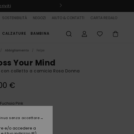
riviti
🏄‍♀️
SOSTENIBILITÀ
NEGOZI
AIUTO & CONTATTI
CARTA REGALO
CALZATURE
BAMBINA
Abbigliamento
Felpe
oss Your Mind
 con colletto a camicia Rosa Donna
00 €
Fuchsia Pink
i
inua senza accettare
vare e/o accedere a
 il tuo indirizzo IP)