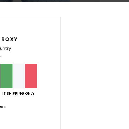
Dett
Felpa
Style
 ROXY
Carat
untry
T
V
B
P
R
IT SHIPPING ONLY
Comp
polie
IES
Sped