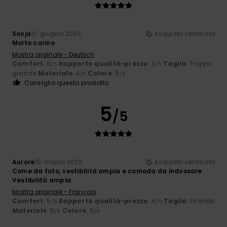
Sonja
12. giugno 2026
Acquisto verificato
Molto carino
Mostra originale - Deutsch
Comfort
: 5
Rapporto qualità-prezzo
: 3
Taglia
: Troppo
/5
/5
grande
Materiale
: 4
Colore
: 5
/5
/5
Consiglio questo prodotto
5
/5
Aurore
15. marzo 2026
Acquisto verificato
Come da foto, vestibilità ampia e comoda da indossare.
Vestibilità ampia.
Mostra originale - Français
Comfort
: 5
Rapporto qualità-prezzo
: 4
Taglia
: Grande
/5
/5
Materiale
: 5
Colore
: 5
/5
/5