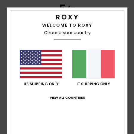
5
/5
WELCOME TO ROXY
Choose your country
Céline
7. febbraio 2026
Acquisto verificato
Ottima qualità e durevolezza
Mostra originale - Français
Comfort
: 5
Rapporto qualità-prezzo
: 5
Materiale
: 5
/5
/5
/5
Colore
: 5
/5
Consiglio questo prodotto
4
/5
US SHIPPING ONLY
IT SHIPPING ONLY
VIEW ALL COUNTRIES
Client anonyme vérifié
29. gennaio 2026
Acquisto verificato
Soddisfatta
Mostra originale - Português
Comfort
: 5
Rapporto qualità-prezzo
: 4
Taglia
: Troppo
/5
/5