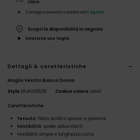
ritiro
Abbigliame
Consegna prevista a partire da
11 agosto
Accessori
Scopri la disponibilità in negozio
Seleziona una taglia
Calzature
Fitness
Dettagli & caratteristiche
Snow
Maglia Vestito Bianco Donna
Style
ERJKD03538
Codice colore
wbs0
Swim
Caratteristiche
Tessuto:
filato acrilico spesso e pesante
Vestibilità:
spalle abbondanti
Vestibilità ampia e lunghezza corta