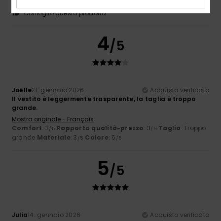
grande
Colore
: 4
/5
Consiglio questo prodotto
4
/5
Joëlle
21. gennaio 2026
Acquisto verificato
Il vestito è leggermente trasparente, la taglia è troppo
grande.
Mostra originale - Français
Comfort
: 3
Rapporto qualità-prezzo
: 3
Taglia
: Troppo
/5
/5
grande
Materiale
: 3
Colore
: 5
/5
/5
5
/5
Julia
14. gennaio 2026
Acquisto verificato