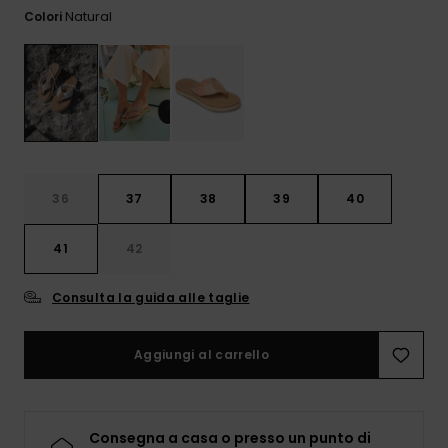
Sole
al nostro modulo
Natural
Colori
ROXY APP
Jumpsuits &
di contatto.
Playsuits
Borse tecni
Surf
Giacche da
Consulta
WISHLIST
Neve
le FAQ
Pantaloncini
Accessori s
Cartelle &
Astucci
Pantaloni 
Gonne
Neve
Accessori
36
37
38
39
40
Costumi da
Bagno
41
42
Consulta la guida alle taglie
Mute da Su
Aggiungi al carrello
Lycra &
Accessori
Neoprene
Consegna a casa o presso un punto di