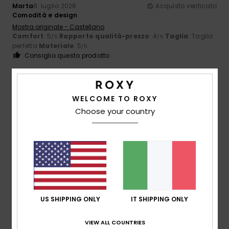
Marta
8. luglio 2026
Acquisto verificato
Comodità e design
Mostra originale - Castellano
Comfort
: 5
Rapporto qualità-prezzo
: 4
Taglia
: Taglia
/5
/5
perfetta
Materiale
: 5
/5
Consiglio questo prodotto
5
/5
WELCOME TO ROXY
Choose your country
Dorota
2. luglio 2026
Acquisto verificato
Perché sono molto soddisfatto!
Mostra originale - Deutsch
Comfort
: 5
Rapporto qualità-prezzo
: 5
Taglia
: Taglia
/5
/5
perfetta
Materiale
: 5
Colore
: 5
/5
/5
Consiglio questo prodotto
US SHIPPING ONLY
IT SHIPPING ONLY
5
/5
VIEW ALL COUNTRIES