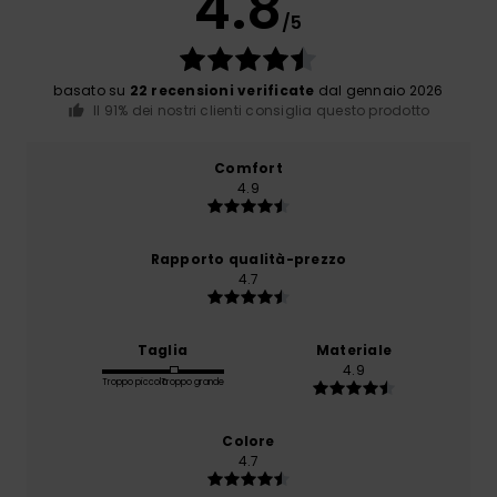
4.8
/5
basato su
22 recensioni verificate
dal gennaio 2026
Il 91% dei nostri clienti consiglia questo prodotto
Comfort
4.9
Rapporto qualità-prezzo
4.7
Taglia
Materiale
4.9
Troppo piccolo
Troppo grande
Colore
4.7