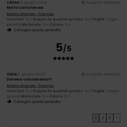
Céline
14. giugno 2026
Acquisto verificato
Molto confortevole
Mostra originale - Français
Comfort
: 5
Rapporto qualità-prezzo
: 5
Taglia
: Taglia
/5
/5
perfetta
Materiale
: 5
Colore
: 5
/5
/5
Consiglio questo prodotto
5
/5
Odile
13. giugno 2026
Acquisto verificato
Davvero comodissimo!!!
Mostra originale - Français
Comfort
: 5
Rapporto qualità-prezzo
: 4
Taglia
: Troppo
/5
/5
grande
Materiale
: 5
Colore
: 5
/5
/5
Consiglio questo prodotto
1
2
3
>