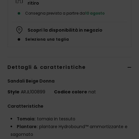
ritiro
Abbigliame
Consegna prevista a partire da
10 agosto
Accessori
Scopri la disponibilità in negozio
Seleziona una taglia
Calzature
Fitness
Dettagli & caratteristiche
Snow
Sandali Beige Donna
Style
ARJL100899
Codice colore
nat
Swim
Caratteristiche
Tomaia:
tomaia in tessuto
Plantare:
plantare Hydrobound™ ammortizzante e
sagomato