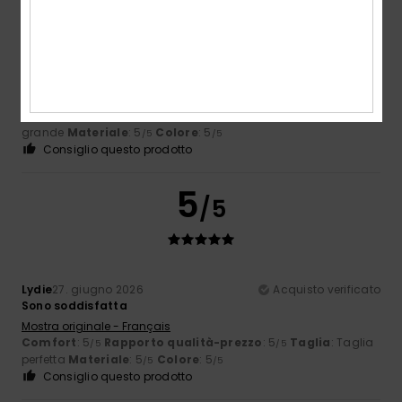
FRANK
1. luglio 2026
Acquisto verificato
Ottima qualità e molto comodo
Mostra originale - Français
Comfort
: 5
Rapporto qualità-prezzo
: 5
Taglia
: Troppo
/5
/5
grande
Materiale
: 5
Colore
: 5
/5
/5
Consiglio questo prodotto
5
/5
Lydie
27. giugno 2026
Acquisto verificato
Sono soddisfatta
Mostra originale - Français
Comfort
: 5
Rapporto qualità-prezzo
: 5
Taglia
: Taglia
/5
/5
perfetta
Materiale
: 5
Colore
: 5
/5
/5
Consiglio questo prodotto