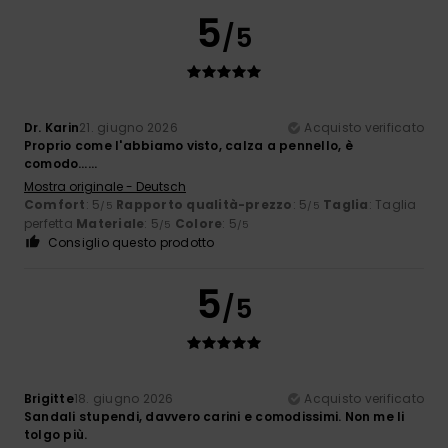
5
/5
Dr. Karin
21. giugno 2026
Acquisto verificato
Proprio come l'abbiamo visto, calza a pennello, è
comodo……
Mostra originale - Deutsch
Comfort
: 5
Rapporto qualità-prezzo
: 5
Taglia
: Taglia
/5
/5
perfetta
Materiale
: 5
Colore
: 5
/5
/5
Consiglio questo prodotto
5
/5
Brigitte
18. giugno 2026
Acquisto verificato
Sandali stupendi, davvero carini e comodissimi. Non me li
tolgo più.