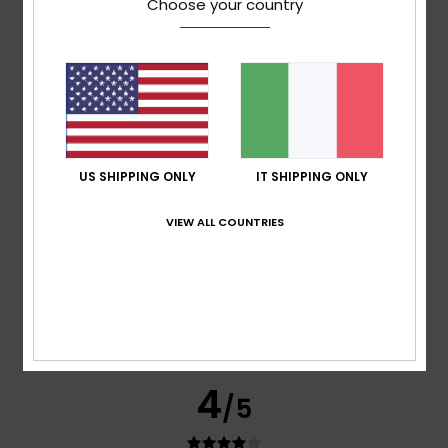
Choose your country
Comfort
5.0
Rapporto qualità-prezzo
5.0
US SHIPPING ONLY
IT SHIPPING ONLY
Taglia
Materiale
5.0
VIEW ALL COUNTRIES
Troppo piccolo
Troppo grande
Colore
4.7
4
/5