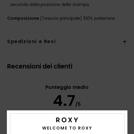
seconda della posizione della stampa
Composizione
[Tessuto principale] 100% poliestere
Spedizioni e Resi
Recensioni dei clienti
Punteggio medio
4.7
/5
basato su
3 recensioni verificate
dal dicembre 2025
WELCOME TO ROXY
Il 67% dei nostri clienti consiglia questo prodotto