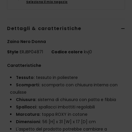
Seleziona il mio negozio
Abbigliame
Accessori
Dettagli & caratteristiche
Calzature
Zaino Nero Donna
Style
ERJBP04871
Codice colore
kvj0
Fitness
Caratteristiche
Snow
Tessuto:
tessuto in poliestere
Scomparti:
scomparto con chiusura interna con
Swim
coulisse
Chiusura:
sistema di chiusura con patta e fibbia
Spallacci:
spallacci imbottiti regolabili
Marcatura:
toppa ROXY in cotone
Dimensioni:
56 [H] x 31 [W] x 17 [D] cm
L'aspetto del prodotto potrebbe cambiare a