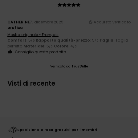
CATHERINE
7. dicembre 2025
Acquisto verificato
pratica
Mostra originale - Français
Comfort
: 5
Rapporto qualità-prezzo
: 5
Taglia
: Taglia
/5
/5
perfetta
Materiale
: 5
Colore
: 4
/5
/5
Consiglio questo prodotto
Verificato da
TrustVille
Visti di recente
Spedizione e reso gratuiti per i membri