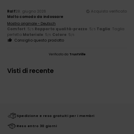
Ralf
28. giugno 2026
Acquisto verificato
Molto comodo da indossare
Mostra originale - Deutsch
Comfort
: 5
Rapporto qualità-prezzo
: 5
Taglia
: Taglia
/5
/5
perfetta
Materiale
: 5
Colore
: 5
/5
/5
Consiglio questo prodotto
Verificato da
TrustVille
Visti di recente
Spedizione e reso gratuiti per i membri
Reso entro 30 giorni