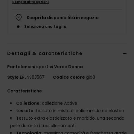
Compra altre opzioni
Abbigliame
Scopri la disponibilità in negozio
Accessori
Seleziona una taglia
Calzature
Dettagli & caratteristiche
Fitness
Pantaloncini sportivi Verde Donna
Snow
Style
ERJNS03567
Codice colore
gld0
Caratteristiche
Swim
Collezione:
collezione Active
tessuto:
tessuto in misto di poliammide ed elastan
Tessuto extra elasticizzato e morbido, una seconda
pelle durante i tuoi allenamenti
Tecnologia:
massima comodità e freschezza grazie