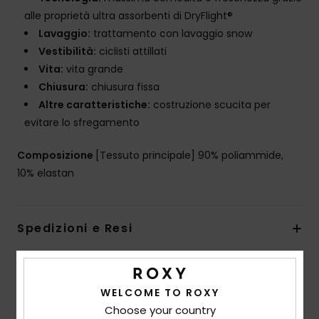
alle proprietà ultra assorbenti di DryFlight®
Lavaggio:
trattamento con lavaggio snow
Vestibilità:
ciclisti attillati
Vita:
vita grande
Chiusura:
chiusura fissa
Altre caratteristiche:
costruzione scucita per
evitare lo sfregamento
Composizione
[Tessuto principale] 90% poliammide,
10% elastan
Spedizioni e Resi
Recensioni dei clienti
WELCOME TO ROXY
Choose your country