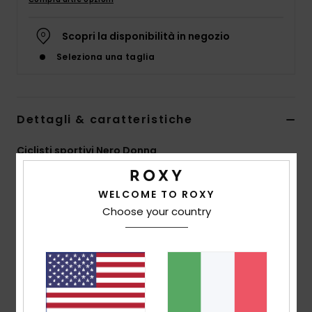
Abbigliame
Scopri la disponibilità in negozio
Accessori
Seleziona una taglia
Calzature
Dettagli & caratteristiche
Fitness
Ciclisti sportivi Nero Donna
Snow
Style
ERJNS03501
Codice colore
kvj0
WELCOME TO ROXY
Caratteristiche
Choose your country
Swim
Collezione:
collezione Active
Tessuto:
tessuto in jacquard extra elastico in misto
di nylon ed elastan per una comodissima seconda
pelle durante gli allenamenti
Rivestimento: rivestimento idrofobo e idrorepellente