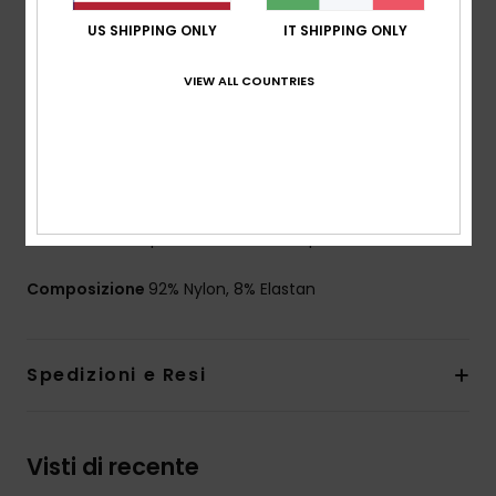
DryFlight®
US SHIPPING ONLY
IT SHIPPING ONLY
Vestibilità:
vestibilità attillata
Vita:
vita ampia e alta
VIEW ALL COUNTRIES
Chiusura:
chiusura fissa
Altre caratteristiche:
costruzione scucita per
evitare lo sfregamento
Vita e fasce sui lati delle gambe in contrasto
L'aspetto del prodotto potrebbe cambiare a
seconda della posizione della stampa
Composizione
92% Nylon, 8% Elastan
Spedizioni e Resi
Visti di recente