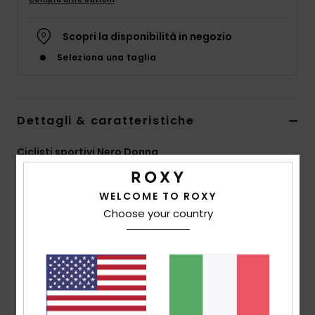
Abbigliame
Scopri la disponibilità in negozio
Accessori
Seleziona una taglia
Calzature
Dettagli & caratteristiche
Fitness
Ciclisti sportivi Nero Donna
Snow
Style
ERJNS03501
Codice colore
kvj0
WELCOME TO ROXY
Caratteristiche
Choose your country
Swim
Collezione:
collezione Active
Tessuto:
tessuto in jacquard extra elastico in misto
di nylon ed elastan per una comodissima seconda
pelle durante gli allenamenti
Rivestimento: rivestimento idrofobo e idrorepellente