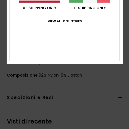
DryFlight®
US SHIPPING ONLY
IT SHIPPING ONLY
Vestibilità:
vestibilità attillata
Vita:
vita ampia e alta
VIEW ALL COUNTRIES
Chiusura:
chiusura fissa
Altre caratteristiche:
costruzione scucita per
evitare lo sfregamento
Vita e fasce sui lati delle gambe in contrasto
L'aspetto del prodotto potrebbe cambiare a
seconda della posizione della stampa
Composizione
92% Nylon, 8% Elastan
Spedizioni e Resi
Visti di recente