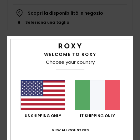
Abbigliame
Scopri la disponibilità in negozio
Accessori
Seleziona una taglia
Calzature
Dettagli & caratteristiche
WELCOME TO ROXY
Fitness
Choose your country
Maglietta Nero Donna
Style
ERJZT05666
Codice colore
kvj0
Snow
Caratteristiche
Swim
Collezione:
collezione Value Line
Tessuto:
jersey in misto di viscosa e poliestere [160
US SHIPPING ONLY
IT SHIPPING ONLY
g/m2]
vestibilità:
vestibilità regular
VIEW ALL COUNTRIES
Collo:
Girocollo