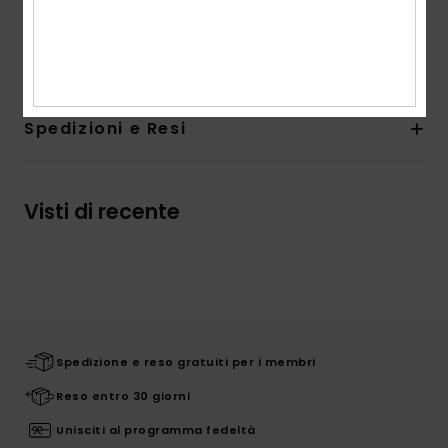
Marcatura:
serigrafia davanti
Composizione
65% Poliestere, 35% Gomma
Spedizioni e Resi
Visti di recente
Spedizione e reso gratuiti per i membri
Reso entro 30 giorni
Unisciti al programma fedeltà