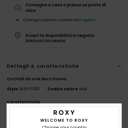
Abbigliame
Consegna a casa o presso un punto di
ritiro
Consegna prevista a partire da
11 agosto
Accessori
Scopri la disponibilità in negozio
Calzature
Seleziona il mio negozio
Fitness
Dettagli & caratteristiche
Snow
Occhiali da sole Nero Donna
Swim
Style
ERJEY03151
Codice colore
xksk
Caratteristiche
Lenti:
51 mm
WELCOME TO ROXY
Ponte:
20 mm
Choose your country
Aste:
145