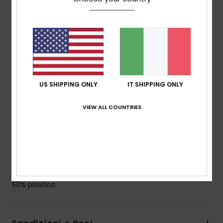
Altezza delle lenti:
32 mm
Montatura a mano in bioacetato
Lenti CR-39
Curvatura a base ottica 2 per una montatura più
piatta
Protezione al 100% Dalla luce ultravioletta
US SHIPPING ONLY
IT SHIPPING ONLY
Cat. 1, 2 o 3
5 cerniere a barilotto
VIEW ALL COUNTRIES
Punta con logo metallico ROXY
Sacca in cotone biologico
Garanzia:
garanzia 2 anni
Scarica la
Dichiarazione Di Conformità
Composizione
[Tessuto principale] 50% bio acetato,
50% plastica