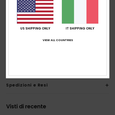
Collezione:
Camilo
Tessuto:
tessuto testurizzato morbido, resistente e
elasticizzato di 92% poliestere riciclato e 8% elastan
Vita:
vita bassa
Chiusura:
chiusura fissa
US SHIPPING ONLY
IT SHIPPING ONLY
Gamba:
gamba alta
VIEW ALL COUNTRIES
copertura:
copertura cheeky
Marcatura:
placca ROXY in ma
Composizione
[Tessuto principale] 92% poliestere
riciclato, 8% elastan
Spedizioni e Resi
Visti di recente