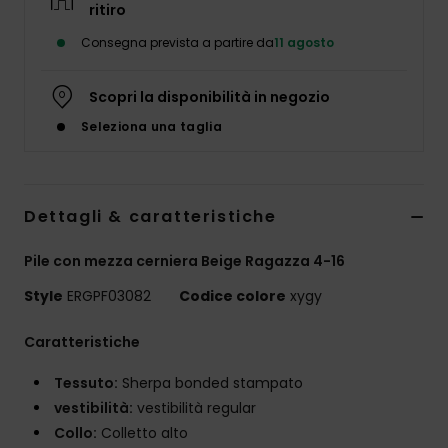
ritiro
Abbigliame
Consegna prevista a partire da
11 agosto
Accessori
Scopri la disponibilità in negozio
Seleziona una taglia
Calzature
Fitness
Dettagli & caratteristiche
Snow
Pile con mezza cerniera Beige Ragazza 4-16
Style
ERGPF03082
Codice colore
xygy
Swim
Caratteristiche
Tessuto:
Sherpa bonded stampato
vestibilità:
vestibilità regular
Collo:
Colletto alto