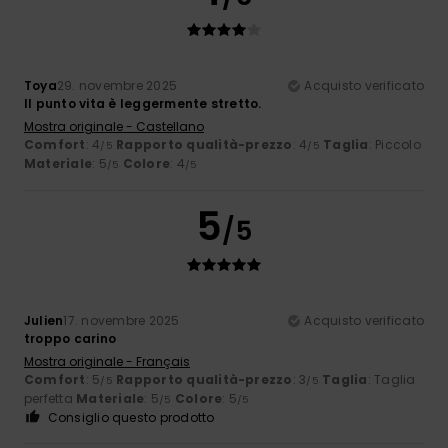
Toya
29. novembre 2025
Acquisto verificato
Il punto vita è leggermente stretto.
Mostra originale - Castellano
Comfort
: 4
Rapporto qualità-prezzo
: 4
Taglia
: Piccolo
/5
/5
Materiale
: 5
Colore
: 4
/5
/5
5
/5
Julien
17. novembre 2025
Acquisto verificato
troppo carino
Mostra originale - Français
Comfort
: 5
Rapporto qualità-prezzo
: 3
Taglia
: Taglia
/5
/5
perfetta
Materiale
: 5
Colore
: 5
/5
/5
Consiglio questo prodotto