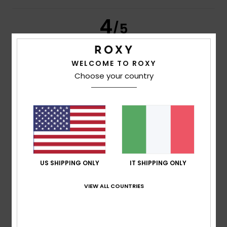
4
/5
WELCOME TO ROXY
Client anonyme vérifié
10. febbraio 2026
Acquisto verificato
Choose your country
...
Mostra originale - Français
Comfort
: 5
Rapporto qualità-prezzo
: 5
Taglia
: Taglia
/5
/5
perfetta
Materiale
: 5
Colore
: 5
/5
/5
Consiglio questo prodotto
5
/5
US SHIPPING ONLY
IT SHIPPING ONLY
VIEW ALL COUNTRIES
Client anonyme vérifié
25. gennaio 2026
Acquisto verificato
Il colore e la stampa sono belli, il tessuto è morbido e
confortevole.