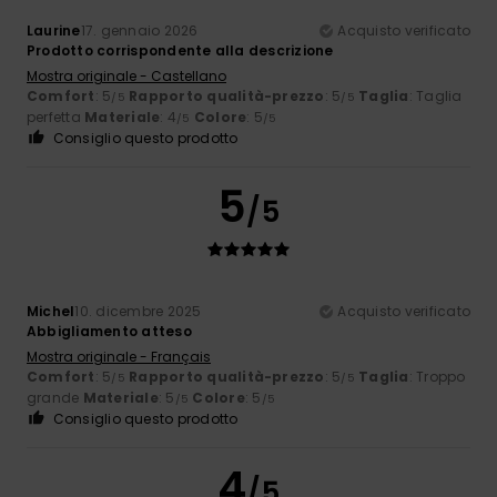
Laurine
17. gennaio 2026
Acquisto verificato
Prodotto corrispondente alla descrizione
Mostra originale - Castellano
Comfort
: 5
Rapporto qualità-prezzo
: 5
Taglia
: Taglia
/5
/5
perfetta
Materiale
: 4
Colore
: 5
/5
/5
Consiglio questo prodotto
5
/5
Michel
10. dicembre 2025
Acquisto verificato
Abbigliamento atteso
Mostra originale - Français
Comfort
: 5
Rapporto qualità-prezzo
: 5
Taglia
: Troppo
/5
/5
grande
Materiale
: 5
Colore
: 5
/5
/5
Consiglio questo prodotto
4
/5