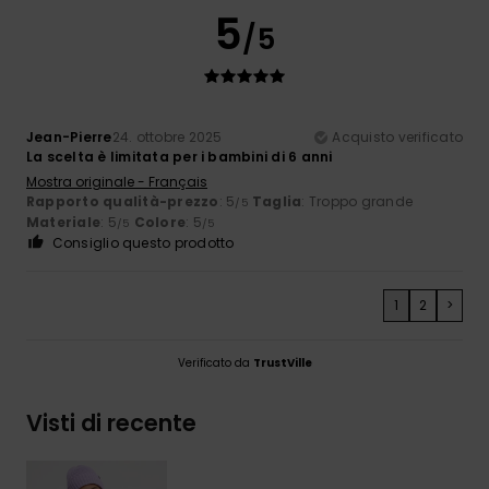
5
/5
Jean-Pierre
24. ottobre 2025
Acquisto verificato
La scelta è limitata per i bambini di 6 anni
Mostra originale - Français
Rapporto qualità-prezzo
: 5
Taglia
: Troppo grande
/5
Materiale
: 5
Colore
: 5
/5
/5
Consiglio questo prodotto
1
2
>
Verificato da
TrustVille
Visti di recente