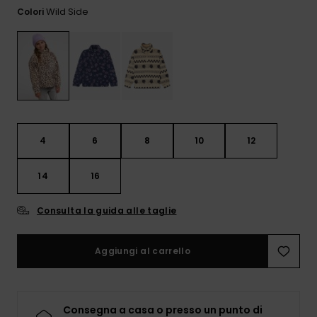
Sole
al nostro modulo
Wild Side
Colori
ROXY APP
Jumpsuits &
di contatto.
Playsuits
Borse tecni
Surf
Giacche da
Consulta
WISHLIST
Neve
le FAQ
Pantaloncini
Accessori s
Cartelle &
Astucci
Pantaloni 
Gonne
Neve
Accessori
4
6
8
10
12
Costumi da
Bagno
14
16
Consulta la guida alle taglie
Mute da Su
Aggiungi al carrello
Lycra &
Accessori
Neoprene
Consegna a casa o presso un punto di