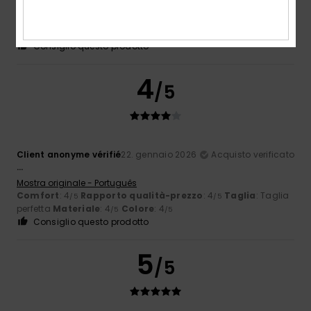
Mostra originale - Português
Comfort
: 5
Rapporto qualità-prezzo
: 5
Taglia
: Taglia
/5
/5
perfetta
Materiale
: 5
Colore
: 5
/5
/5
Consiglio questo prodotto
4
/5
Client anonyme vérifié
22. gennaio 2026
Acquisto verificato
...
Mostra originale - Português
Comfort
: 4
Rapporto qualità-prezzo
: 4
Taglia
: Taglia
/5
/5
perfetta
Materiale
: 4
Colore
: 4
/5
/5
Consiglio questo prodotto
5
/5