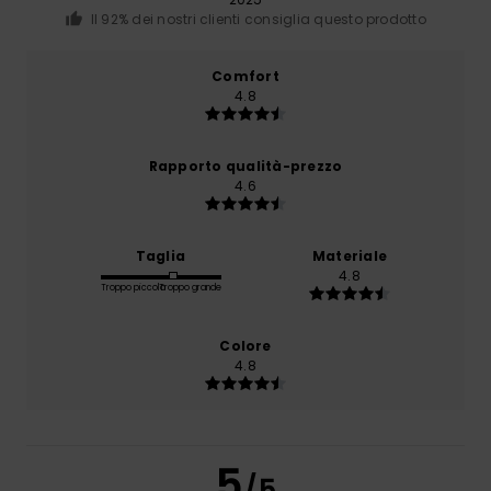
Il 92% dei nostri clienti consiglia questo prodotto
Comfort
4.8
Rapporto qualità-prezzo
4.6
Taglia
Materiale
4.8
Troppo piccolo
Troppo grande
Colore
4.8
5
/5