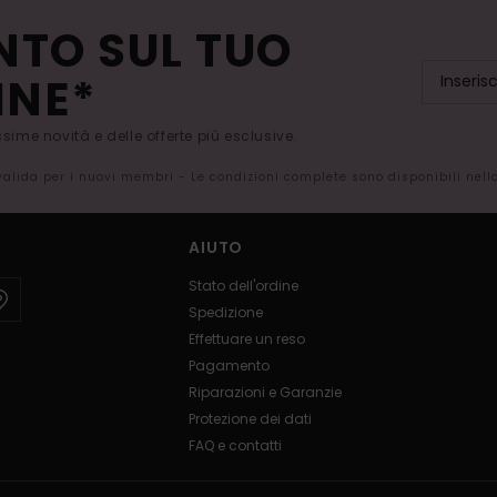
NTO SUL TUO
INE*
issime novità e delle offerte più esclusive.
 valida per i nuovi membri - Le condizioni complete sono disponibili nel
AIUTO
Stato dell'ordine
Spedizione
Effettuare un reso
Pagamento
Riparazioni e Garanzie
Protezione dei dati
FAQ e contatti