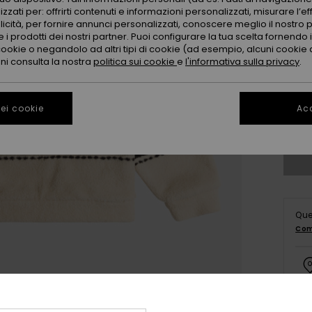
zzati per: offrirti contenuti e informazioni personalizzati, misurare l’ef
licità, per fornire annunci personalizzati, conoscere meglio il nostro 
 i prodotti dei nostri partner. Puoi configurare la tua scelta fornendo
4
cookie o negandolo ad altri tipi di cookie (ad esempio, alcuni cookie di
oni consulta la nostra
politica sui cookie
e
l'informativa sulla privacy
.
16
ei cookie
Acc
Co
Que
Com