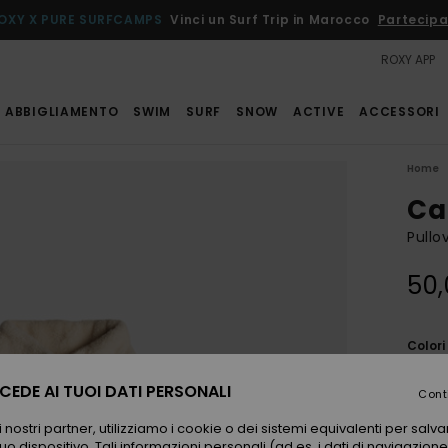
OXY X PURE SURFCAMPS
Vinci un Surf Trip in Marocco
Partecipa
ROXY APP
ABBIGLIAMENTO
SWIM
SURF
SNOW
ACTIVE
ACCESSORI
Home
Cal
Pullo
50,
Color
EDE AI TUOI DATI PERSONALI
Cont
 nostri partner, utilizziamo i cookie o dei sistemi equivalenti per sal
uo dispositivo. Tali informazioni personali (ad es. i dati di navigazione e