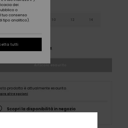
ficacia dei
pubblico o
 il tuo consenso
6
8
10
12
14
 tipo analitico).
etta tutti
nsulta la guida alle taglie
Articolo esaurito
sto prodotto è attualmente esaurito.
pra altre opzioni
Scopri la disponibilità in negozio
Seleziona una taglia