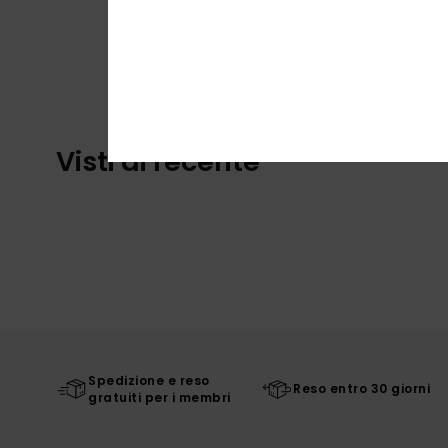
Visti di recente
Spedizione e reso
Reso entro 30 giorni
gratuiti per i membri