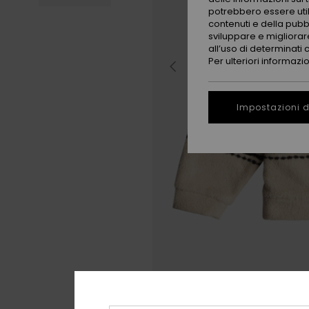
potrebbero essere utili
contenuti e della pubb
sviluppare e migliorare
all’uso di determinati 
Per ulteriori informazi
Impostazioni d