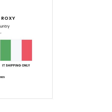
Dett
 ROXY
Pullo
untry
Style
Carat
T
tess
IT SHIPPING ONLY
v
C
IES
M
C
M
A
Comp