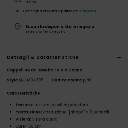
ritiro
Abbigliame
Consegna prevista a partire da
12 agosto
Accessori
Scopri la disponibilità in negozio
Seleziona il mio negozio
Calzature
Fitness
Dettagli & caratteristiche
Cappellino da Baseball Viola Donna
Snow
Style
ERJHA04397
Codice colore
pjb0
Swim
Caratteristiche
tessuto:
tessuto in twill di poliestere
costruzione:
costruzione "j shape" a 6 pannelli
Visiera:
visiera curva
OSFM: 56 cm