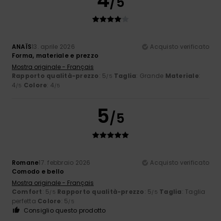
4
/5
ANAÏS
13. aprile 2026
Acquisto verificato
Forma, materiale e prezzo
Mostra originale - Français
Rapporto qualità-prezzo
: 5
Taglia
: Grande
Materiale
:
/5
4
Colore
: 4
/5
/5
5
/5
Romane
17. febbraio 2026
Acquisto verificato
Comodo e bello
Mostra originale - Français
Comfort
: 5
Rapporto qualità-prezzo
: 5
Taglia
: Taglia
/5
/5
perfetta
Colore
: 5
/5
Consiglio questo prodotto