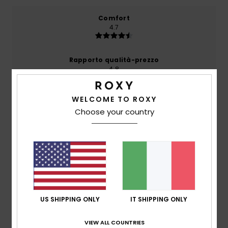
Comfort
4.7
Rapporto qualità-prezzo
4.8
WELCOME TO ROXY
Taglia
Materiale
4.7
Choose your country
Troppo piccolo
Troppo grande
Colore
4.5
4
US SHIPPING ONLY
IT SHIPPING ONLY
/5
VIEW ALL COUNTRIES