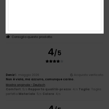
Elodie
11. giugno 2026
Acquisto verificato
Leggermente troppo bassa
Mostra originale - Français
Comfort
: 4
Rapporto qualità-prezzo
: 5
Taglia
: Piccolo
/5
/5
Materiale
: 5
Colore
: 5
/5
/5
Consiglio questo prodotto
4
/5
Deniz
5. maggio 2026
Acquisto verificato
Non è viola, ma azzurro, comunque carino.
Mostra originale - Deutsch
Comfort
: 5
Rapporto qualità-prezzo
: 4
Taglia
: Taglia
/5
/5
perfetta
Materiale
: 5
Colore
: 4
/5
/5