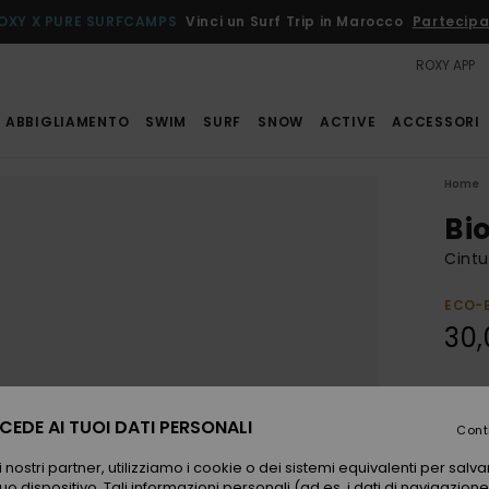
OXY X PURE SURFCAMPS
Vinci un Surf Trip in Marocco
Partecipa
ROXY APP
ABBIGLIAMENTO
SWIM
SURF
SNOW
ACTIVE
ACCESSORI
Home
Bi
Cintu
ECO-
30,
Color
EDE AI TUOI DATI PERSONALI
Cont
 nostri partner, utilizziamo i cookie o dei sistemi equivalenti per sal
uo dispositivo. Tali informazioni personali (ad es. i dati di navigazione e