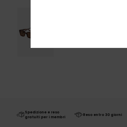
Spedizione e reso
Reso entro 30 giorni
gratuiti per i membri