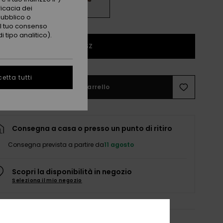
ficacia dei
pubblico o
 il tuo consenso
 tipo analitico).
1SZ
etta tutti
Aggiungi al carrello
Consegna a casa o presso un punto di ritiro
Consegna prevista a partire da
11 agosto
Scopri la disponibilità in negozio
Seleziona il mio negozio