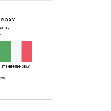
Dett
Cintu
 ROXY
Style
untry
Carat
M
ace
Comp
IT SHIPPING ONLY
IES
Sped