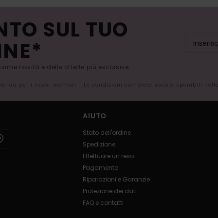
NTO SUL TUO
INE*
issime novità e delle offerte più esclusive.
 valida per i nuovi membri - Le condizioni complete sono disponibili nel
AIUTO
Stato dell'ordine
Spedizione
Effettuare un reso
Pagamento
Riparazioni e Garanzie
Protezione dei dati
FAQ e contatti