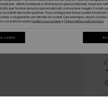
zzati per: offrirti contenuti e informazioni personalizzati, misurare l’ef
licità, per fornire annunci personalizzati, conoscere meglio il nostro 
 i prodotti dei nostri partner. Puoi configurare la tua scelta fornendo
cookie o negandolo ad altri tipi di cookie (ad esempio, alcuni cookie di
oni consulta la nostra
politica sui cookie
e
l'informativa sulla privacy
.
ei cookie
Acc