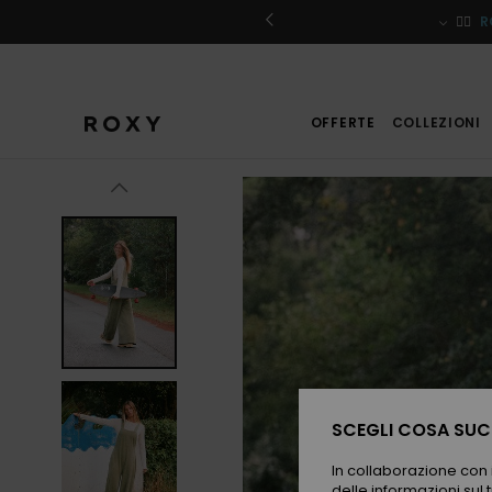
Salta
alle
iviti
🏄‍♀️
R
informazioni
sul
prodotto
OFFERTE
COLLEZIONI
SCEGLI COSA SUCC
In collaborazione con i
delle informazioni sul t