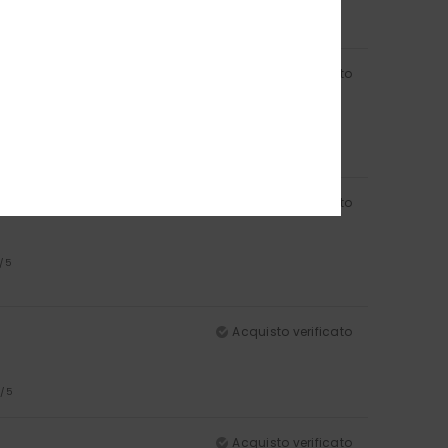
Acquisto verificato
lore
: 5
/5
Acquisto verificato
/5
Acquisto verificato
5
/5
Acquisto verificato