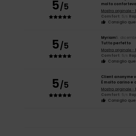
5
/5
molto confortevo
Mostra originale -
Comfort
: 5
Rap
/5
Consiglio que
Myriam
5. dicemb
5
/5
Tutto perfetto
Mostra originale -
Comfort
: 5
Rap
/5
Consiglio que
Client anonyme v
5
/5
È molto carino e 
Mostra originale -
Comfort
: 5
Rap
/5
Consiglio que