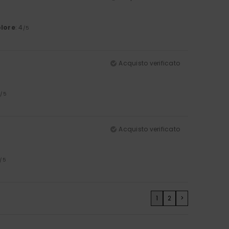
lore
: 4
/5
Acquisto verificato
5
/5
Acquisto verificato
/5
1
2
>