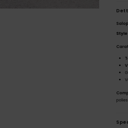
Dett
Salop
Style
Carat
T
V
G
V
Comp
polie
Sped