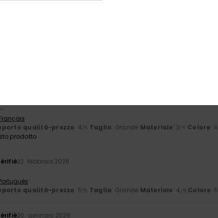
porto qualità-prezzo
: 5
Materiale
: 5
Colore
: 5
/5
/5
/5
sto prodotto
érifié
4. marzo 2026
ndossare, sia per il taglio che per il tessuto
 Français
porto qualità-prezzo
: 5
Taglia
: Taglia perfetta
Materiale
: 5
Co
/5
/5
sto prodotto
o 2026
..
 Français
porto qualità-prezzo
: 4
Taglia
: Grande
Materiale
: 3
Colore
: 4
/5
/5
sto prodotto
érifié
22. febbraio 2026
 Português
porto qualità-prezzo
: 5
Taglia
: Grande
Materiale
: 4
Colore
: 
/5
/5
érifié
20. gennaio 2026