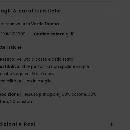
agli & caratteristiche
ette in velluto Verde Donna
ERJKO03009
Codice colore
gld0
teristiche
essuto:
Velluto a coste elasticizzato
estibilità:
Stile pettorina con spalline larghe
amba larga vestibilità easy
estibilità pull-on in maglia
osizione
[Tessuto principale] 68% cotone, 30%
stere, 2% elastan
izioni e Resi