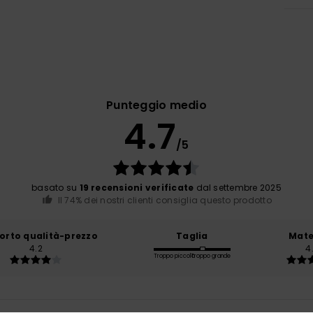
Punteggio medio
4.7
/5
basato su
19 recensioni verificate
dal settembre 2025
Il 74% dei nostri clienti consiglia questo prodotto
orto qualità-prezzo
Taglia
Mate
4.2
4
Troppo piccolo
Troppo grande