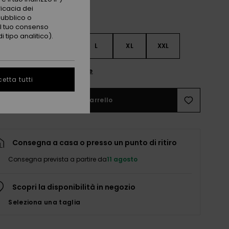
ficacia dei
pubblico o
 il tuo consenso
 tipo analitico).
S
S
M
L
XL
XXL
nsulta la guida alle taglie
etta tutti
Aggiungi al carrello
Consegna a casa o presso un punto di ritiro
Consegna prevista a partire da
11 agosto
Scopri la disponibilità in negozio
Seleziona una taglia