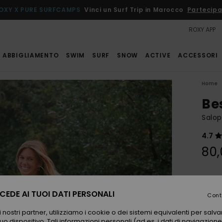
OXY X PURE SURFCAMPS
Vinci un Surf Trip in Marocco
Partecipa
ROXY APP
ABBIGLIAMENTO
SWIM
SURF
SNOW
ACTIVE
ACCESSORI
Home
Be
Salop
4.7
80,
Color
EDE AI TUOI DATI PERSONALI
Cont
 nostri partner, utilizziamo i cookie o dei sistemi equivalenti per sal
uo dispositivo. Tali informazioni personali (ad es. i dati di navigazione e