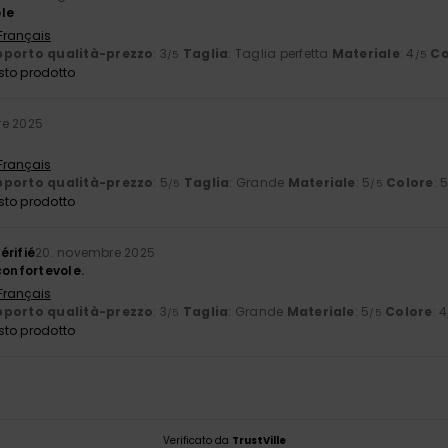
le
 Français
porto qualità-prezzo
: 3
Taglia
: Taglia perfetta
Materiale
: 4
Co
/5
/5
sto prodotto
re 2025
 Français
porto qualità-prezzo
: 5
Taglia
: Grande
Materiale
: 5
Colore
: 
/5
/5
sto prodotto
érifié
20. novembre 2025
confortevole.
 Français
porto qualità-prezzo
: 3
Taglia
: Grande
Materiale
: 5
Colore
: 4
/5
/5
sto prodotto
Verificato da
TrustVille