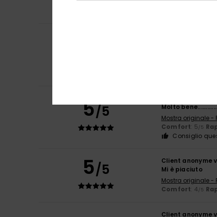
Comfort
: 5
Rap
/5
Consiglio que
Client anonyme v
5
/5
Molto comodo da i
Mostra originale -
Comfort
: 5
Rap
/5
Consiglio que
Fanny
25. febbrai
5
/5
Molto bene.............
Mostra originale -
Comfort
: 5
Rap
/5
Consiglio que
5
Client anonyme v
/5
Mi è piaciuto
Mostra originale -
Comfort
: 4
Rap
/5
Client anonyme v