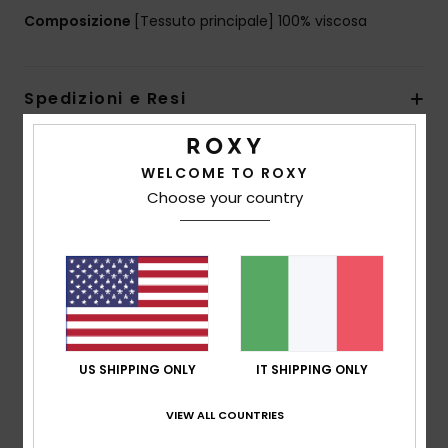
Composizione
[Tessuto principale] 100% viscosa
Spedizioni e Resi
WELCOME TO ROXY
Recensioni dei clienti
Choose your country
Punteggio medio
5.0
/5
US SHIPPING ONLY
IT SHIPPING ONLY
basato su
1 recensioni verificate
dal giugno 2026
Il 100% dei nostri clienti consiglia questo prodotto
VIEW ALL COUNTRIES
Comfort