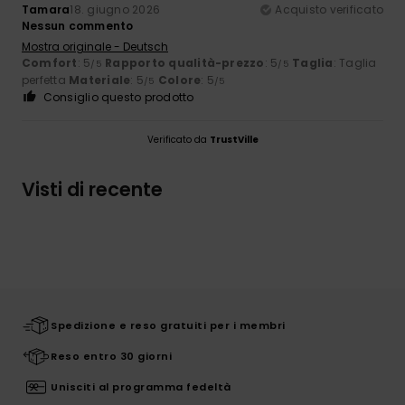
Tamara
18. giugno 2026
Acquisto verificato
Nessun commento
Mostra originale - Deutsch
Comfort
: 5
Rapporto qualità-prezzo
: 5
Taglia
: Taglia
/5
/5
perfetta
Materiale
: 5
Colore
: 5
/5
/5
Consiglio questo prodotto
Verificato da
TrustVille
Visti di recente
Spedizione e reso gratuiti per i membri
Reso entro 30 giorni
Unisciti al programma fedeltà