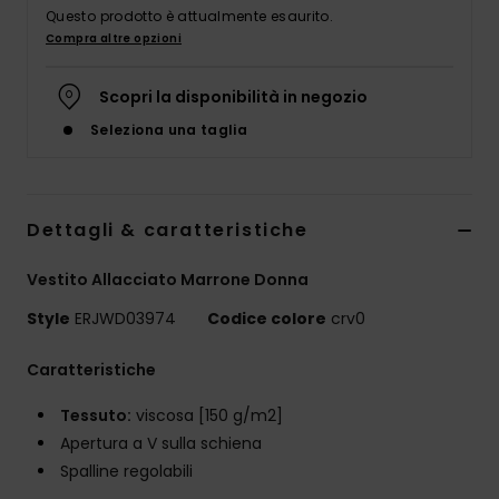
Abbigliame
Questo prodotto è attualmente esaurito.
Compra altre opzioni
Accessori
Scopri la disponibilità in negozio
Seleziona una taglia
Calzature
Fitness
Dettagli & caratteristiche
Snow
Vestito Allacciato Marrone Donna
Style
ERJWD03974
Codice colore
crv0
Swim
Caratteristiche
Tessuto:
viscosa [150 g/m2]
Apertura a V sulla schiena
Spalline regolabili