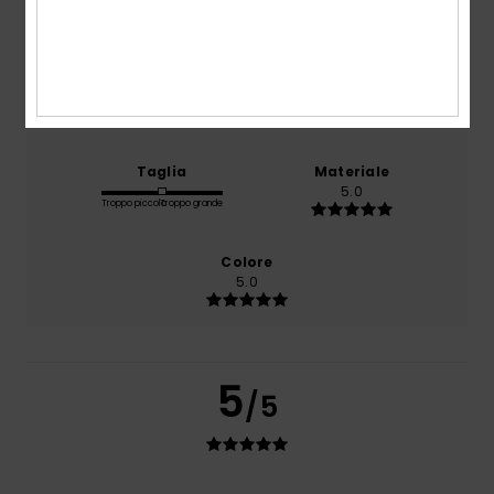
5.0
Rapporto qualità-prezzo
5.0
Taglia
Materiale
5.0
Troppo piccolo
Troppo grande
Colore
5.0
5
/5