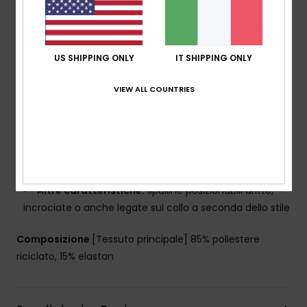
Forma:
a bralette avvolgente
Collo:
scollo a V
Sostegno:
sostegno regolare
Imbottitura:
imbottiture staccabili
US SHIPPING ONLY
IT SHIPPING ONLY
Spalline:
regolabili e riposizionabili con anello e
cursore
VIEW ALL COUNTRIES
Chiusura:
gancio con 3 fori per regolare la
lunghezza della chiusura
Coppe:
ideale per coppe taglia A/B/C
Copertura:
copertura media
Marcatura:
placca ROXY in ma
Altre caratteristiche:
spalline posizionabili dritte,
incrociate o anche legate sul collo a seconda dello stile
Composizione
[Tessuto principale] 85% poliestere
riciclato, 15% elastan