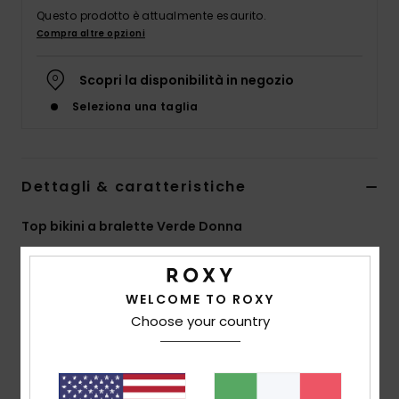
Abbigliame
Questo prodotto è attualmente esaurito.
Compra altre opzioni
Accessori
Scopri la disponibilità in negozio
Seleziona una taglia
Calzature
Fitness
Dettagli & caratteristiche
Snow
Top bikini a bralette Verde Donna
Style
ERJX305501
Codice colore
gzc0
Swim
Caratteristiche
WELCOME TO ROXY
Choose your country
Collezione:
collezione SD Beach Classics
Tessuto:
morbido, resistente e elasticizzato in 85%
poliestere riciclato e 15% elastan