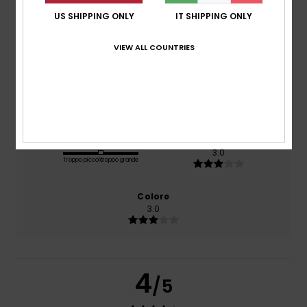
US SHIPPING ONLY
IT SHIPPING ONLY
Comfort
3.0
VIEW ALL COUNTRIES
Rapporto qualità-prezzo
3.0
Taglia
Materiale
3.0
Troppo piccolo
Troppo grande
Colore
3.0
4
/5