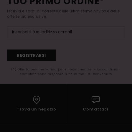
TUO PRIMO ORDINE*
Iscriviti e sarai al corrente delle ultimissime novità e delle
offerte più esclusive.
REGISTRARSI
(*) Offerta on-line valida per i nuovi membri - Le condizioni
complete sono disponibili nella mail di benvenuto
Trova un negozio
Contattaci