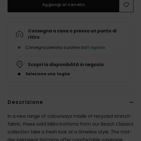
Abbigliame
Aggiungi al carrello
Accessori
Consegna a casa o presso un punto di
ritiro
Calzature
Consegna prevista a partire da
11 agosto
Fitness
Scopri la disponibilità in negozio
Seleziona una taglia
Snow
Swim
Descrizione
In a new range of colourways made of recycled stretch
fabric, these solid bikini bottoms from our Beach Classics
collection take a fresh look at a timeless style. The mid-
rise swimwear bottoms offer comfortable coverage