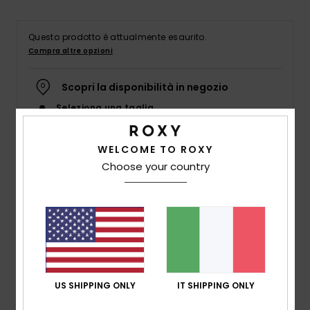
Abbigliame
Questo prodotto è attualmente esaurito.
Accessori
Compra altre opzioni
Scopri la disponibilità in negozio
Calzature
Seleziona una taglia
Fitness
WELCOME TO ROXY
Choose your country
Dettagli & caratteristiche
Snow
Mutandina bikini con copertura media Nero Donna
Swim
Style
ERJX404292
Codice colore
kvj0
Caratteristiche
Tessuto:
tessuto morbido, riciclato, resistente al
US SHIPPING ONLY
IT SHIPPING ONLY
cloro ed elasticizzato