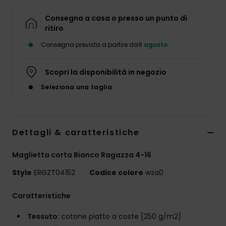
Abbigliame
Consegna a casa o presso un punto di
ritiro
Accessori
Consegna prevista a partire da
8 agosto
Calzature
Scopri la disponibilità in negozio
Seleziona una taglia
Fitness
Snow
Dettagli & caratteristiche
Maglietta corta Bianco Ragazza 4-16
Swim
Style
ERGZT04152
Codice colore
wza0
Caratteristiche
Tessuto:
cotone piatto a coste [250 g/m2]