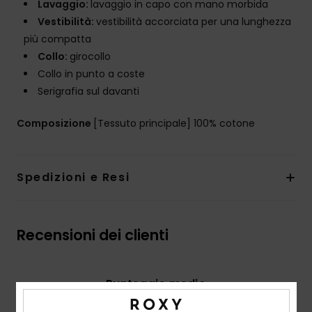
Lavaggio:
lavaggio in capo con mano morbida
Vestibilità:
vestibilità accorciata per una lunghezza
più compatta
Collo:
girocollo
Collo in punto a coste
Serigrafia sul davanti
Composizione
[Tessuto principale] 100% cotone
Spedizioni e Resi
Recensioni dei clienti
Punteggio medio