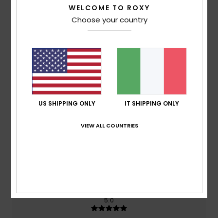
5.0
/5
WELCOME TO ROXY
Choose your country
basato su
2 recensioni verificate
dal maggio 2026
Il 100% dei nostri clienti consiglia questo prodotto
Comfort
5.0
US SHIPPING ONLY
IT SHIPPING ONLY
Rapporto qualità-prezzo
5.0
VIEW ALL COUNTRIES
Taglia
Materiale
5.0
Troppo piccolo
Troppo grande
Colore
5.0