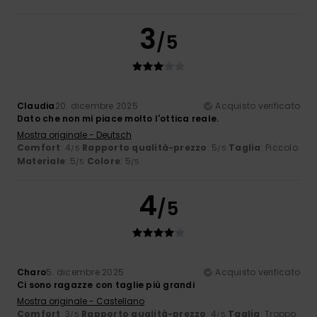
3
/5
Claudia
20. dicembre 2025
Acquisto verificato
Dato che non mi piace molto l'ottica reale.
Mostra originale - Deutsch
Comfort
: 4
Rapporto qualità-prezzo
: 5
Taglia
: Piccolo
/5
/5
Materiale
: 5
Colore
: 5
/5
/5
4
/5
Charo
5. dicembre 2025
Acquisto verificato
Ci sono ragazze con taglie più grandi
Mostra originale - Castellano
Comfort
: 3
Rapporto qualità-prezzo
: 4
Taglia
: Troppo
/5
/5