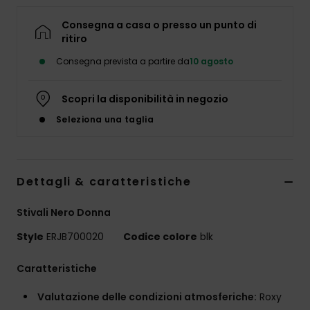
Abbigliame
Consegna a casa o presso un punto di
ritiro
Accessori
Consegna prevista a partire da
10 agosto
Calzature
Scopri la disponibilità in negozio
Seleziona una taglia
Fitness
Snow
Dettagli & caratteristiche
Stivali Nero Donna
Swim
Style
ERJB700020
Codice colore
blk
Caratteristiche
Valutazione delle condizioni atmosferiche:
Roxy