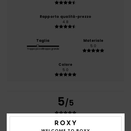
Rapporto qualità-prezzo
4.8
Taglia
Materiale
5.0
Troppo piccolo
Troppo grande
Colore
5.0
5
/5
Alexandra
18. giugno 2026
Acquisto verificato
WELCOME TO ROXY