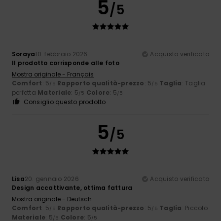
5
/5
Soraya
10. febbraio 2026
Acquisto verificato
Il prodotto corrisponde alle foto
Mostra originale - Français
Comfort
: 5
Rapporto qualità-prezzo
: 5
Taglia
: Taglia
/5
/5
perfetta
Materiale
: 5
Colore
: 5
/5
/5
Consiglio questo prodotto
5
/5
Lisa
20. gennaio 2026
Acquisto verificato
Design accattivante, ottima fattura
Mostra originale - Deutsch
Comfort
: 5
Rapporto qualità-prezzo
: 5
Taglia
: Piccolo
/5
/5
Materiale
: 5
Colore
: 5
/5
/5