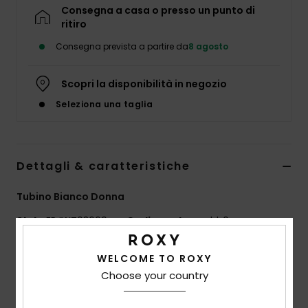
Abbigliame
Consegna a casa o presso un punto di
ritiro
Consegna prevista a partire da
8 agosto
Accessori
Scopri la disponibilità in negozio
Calzature
Seleziona una taglia
Fitness
Dettagli & caratteristiche
Snow
Tubino Bianco Donna
Swim
Style
ERJWT03669
Codice colore
wbb0
Caratteristiche
WELCOME TO ROXY
Choose your country
Collezione:
Atlas
Tessuto:
tessuto fiammato stampato di cotone e