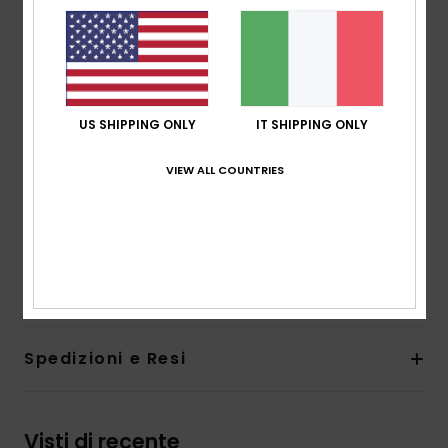
elastan peso medio [150 g/m2]
Vestibilità:
vestibilità corta e asciutta
Collo:
collo quadrato
Spalline:
spalline regolabili e staccabili
Chiusura:
chiusura fissa
US SHIPPING ONLY
IT SHIPPING ONLY
Altre caratteristiche:
dettaglio in vita elastico in
punto smock
VIEW ALL COUNTRIES
L'aspetto del prodotto potrebbe cambiare a
seconda della posizione della stampa
Composizione
[Tessuto principale] 60% cotone, 40%
viscosa
Spedizioni e Resi
Visti di recente