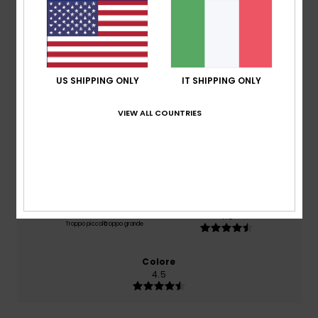
basato su
2 recensioni verificate
dal settembre
2025
Il 100% dei nostri clienti consiglia questo prodotto
US SHIPPING ONLY
IT SHIPPING ONLY
Comfort
4.5
VIEW ALL COUNTRIES
Rapporto qualità-prezzo
3.0
Taglia
Materiale
4.5
Troppo piccolo
Troppo grande
Colore
4.5