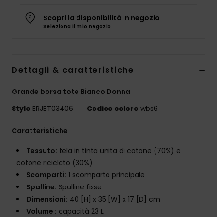
Abbigliame
Scopri la disponibilità in negozio
Seleziona il mio negozio
Accessori
Calzature
Dettagli & caratteristiche
Grande borsa tote Bianco Donna
Fitness
Style
ERJBT03406
Codice colore
wbs6
Snow
Caratteristiche
Swim
Tessuto:
tela in tinta unita di cotone (70%) e
cotone riciclato (30%)
Scomparti:
1 scomparto principale
Spalline:
Spalline fisse
Dimensioni:
40 [H] x 35 [W] x 17 [D] cm
Volume :
capacità 23 L