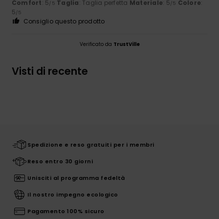
Comfort
: 5
Taglia
: Taglia perfetta
Materiale
: 5
Colore
:
/5
/5
5
/5
Consiglio questo prodotto
Verificato da
TrustVille
Visti di recente
Spedizione e reso gratuiti per i membri
Reso entro 30 giorni
Unisciti al programma fedeltà
Il nostro impegno ecologico
Pagamento 100% sicuro