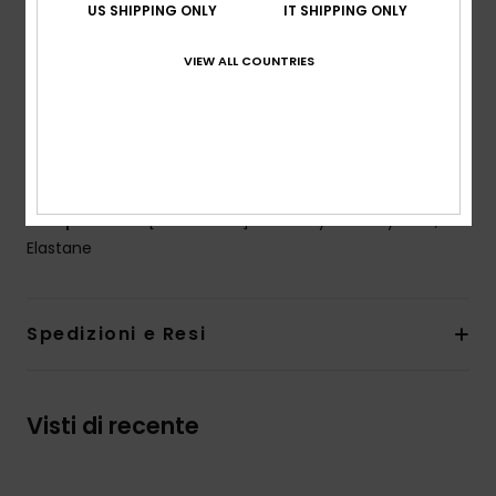
Technology:
Chlorine resistant
US SHIPPING ONLY
IT SHIPPING ONLY
UV Protection:
50+ UPF sun protection
Fit:
Fitted fit
VIEW ALL COUNTRIES
Closure:
Fixed closure
Branding:
ROXY rubber print at front on the lycra
Other Features:
Contrasted collar and binding
Download
Declaration Of Conformity
Composizione
[Main Fabric] 82% Recycled Polyester, 18%
Elastane
Spedizioni e Resi
Visti di recente