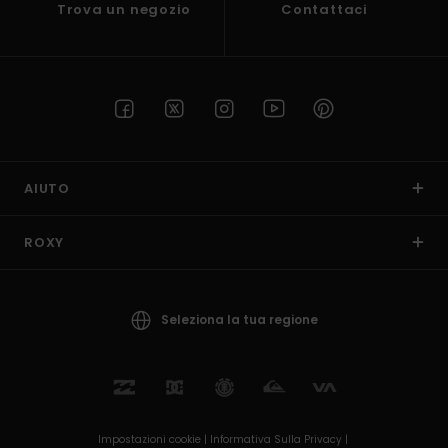
Trova un negozio
Contattaci
Abbigliame
Accessori
Calzature
AIUTO
Fitness
ROXY
Snow
Swim
Seleziona la tua regione
Impostazioni cookie |
Informativa Sulla Privacy |