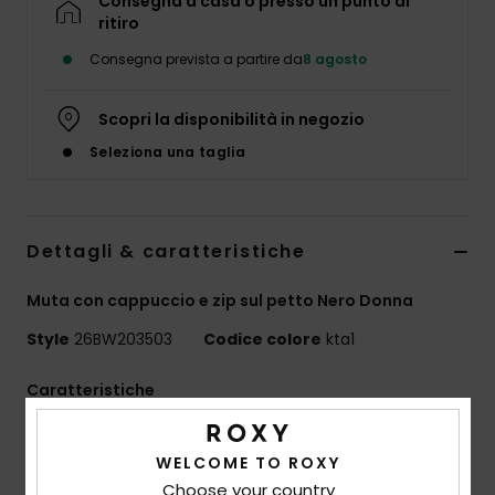
Consegna a casa o presso un punto di
Abbigliame
ritiro
Consegna prevista a partire da
8 agosto
Accessori
Scopri la disponibilità in negozio
Calzature
Seleziona una taglia
Fitness
Dettagli & caratteristiche
Snow
Muta con cappuccio e zip sul petto Nero Donna
Style
26BW203503
Codice colore
kta1
Swim
Caratteristiche
SWELL SERIES
WELCOME TO ROXY
Tessuto esterno:
REPEATER STRETCH - 87%
Choose your country
poliestere riciclato