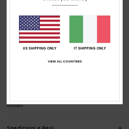
13% elastan riciclato
Tipo di schiuma:
GOMMA NATURALE OCEAN
Tessuto interno:
PRIMALOFT WARM - 37% poliestere
7% elastan riciclato
56% poliestere riciclato PrimaLoft
Modello:
muta integrale con cappuccio
US SHIPPING ONLY
IT SHIPPING ONLY
Spessore:
Cappuccio da 5/4 mm
Sistema di ingresso:
Cerniera anteriore orizzontale
VIEW ALL COUNTRIES
Dettaglio cucitura - Esterno:
GBS
Dettaglio cucitura - Interno:
Nastro di rinforzo nT e
Nastro di rinforzo Melco Spot
Dettagli colla Aqua Alpha - A base d'acqua
Composizione
87% poliestere riciclato, 13% Spandex
riciclato
Spedizioni e Resi