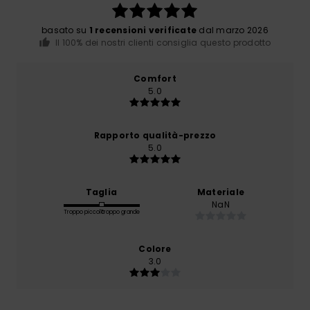
basato su
1 recensioni verificate
dal marzo 2026
Il 100% dei nostri clienti consiglia questo prodotto
Comfort
5.0
Rapporto qualità-prezzo
5.0
Taglia
Materiale
NaN
Troppo piccolo
Troppo grande
Colore
3.0