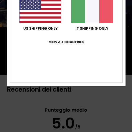
US SHIPPING ONLY
IT SHIPPING ONLY
PrimaLoft® è realizzato con fibre sottilissime che
intrappolano il calore in modo efficiente e
VIEW ALL COUNTRIES
assicurano elevato isolamento termico. Questo
tessuto è composto al 100% da fibre post consumo
riciclate e biodegradabili.
Recensioni dei clienti
Punteggio medio
5.0
/5