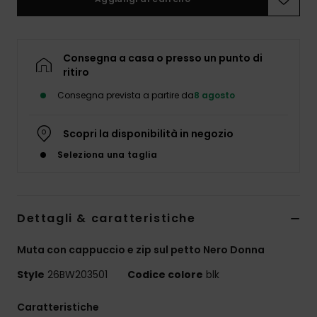
Abbigliame
Accessori
Consegna a casa o presso un punto di
ritiro
Calzature
Consegna prevista a partire da
8 agosto
Scopri la disponibilità in negozio
Fitness
Seleziona una taglia
Snow
Dettagli & caratteristiche
Swim
Muta con cappuccio e zip sul petto Nero Donna
Style
26BW203501
Codice colore
blk
Caratteristiche