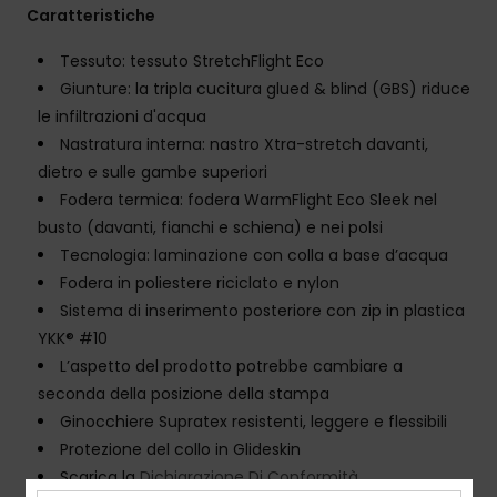
Caratteristiche
Tessuto: tessuto StretchFlight Eco
Giunture: la tripla cucitura glued & blind (GBS) riduce
le infiltrazioni d'acqua
Nastratura interna: nastro Xtra-stretch davanti,
dietro e sulle gambe superiori
Fodera termica: fodera WarmFlight Eco Sleek nel
busto (davanti, fianchi e schiena) e nei polsi
Tecnologia: laminazione con colla a base d’acqua
Fodera in poliestere riciclato e nylon
Sistema di inserimento posteriore con zip in plastica
YKK® #10
L’aspetto del prodotto potrebbe cambiare a
seconda della posizione della stampa
Ginocchiere Supratex resistenti, leggere e flessibili
Protezione del collo in Glideskin
Scarica la
Dichiarazione Di Conformità