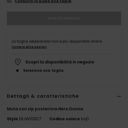
Consulta la guida alle taglie
Abbigliame
Articolo esaurito
Accessori
Calzature
La taglia selezionata non è più disponibile online.
Compra altre opzioni
Fitness
Scopri la disponibilità in negozio
Seleziona una taglia
Snow
Swim
Dettagli & caratteristiche
Muta con zip posteriore Nero Donna
Style
ERJW103127
Codice colore
kvj0