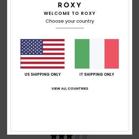
Composizione
[Tessuto principale] 88% poliestere
WELCOME TO ROXY
riciclato, 12% elastan
Choose your country
Spedizioni e Resi
Garanzia
US SHIPPING ONLY
IT SHIPPING ONLY
Recensioni dei clienti
VIEW ALL COUNTRIES
Punteggio medio
3.0
/5