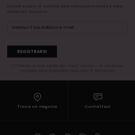
Iscriviti e sarai al corrente delle ultimissime novità e delle
offerte più esclusive.
REGISTRARSI
(*) Offerta on-line valida per i nuovi membri - Le condizioni
complete sono disponibili nella mail di benvenuto
Trova un negozio
Contattaci