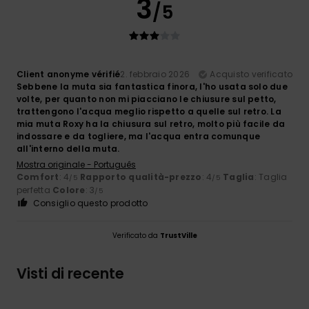
3
/5
Client anonyme vérifié
2. febbraio 2026
Acquisto verificato
Sebbene la muta sia fantastica finora, l'ho usata solo due
volte, per quanto non mi piacciano le chiusure sul petto,
trattengono l'acqua meglio rispetto a quelle sul retro. La
mia muta Roxy ha la chiusura sul retro, molto più facile da
indossare e da togliere, ma l'acqua entra comunque
all'interno della muta.
Mostra originale - Português
Comfort
: 4
Rapporto qualità-prezzo
: 4
Taglia
: Taglia
/5
/5
perfetta
Colore
: 3
/5
Consiglio questo prodotto
Verificato da
TrustVille
Visti di recente