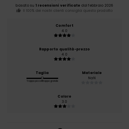
basato su
1 recensioni verificate
dal febbraio 2026
Il 100% dei nostri clienti consiglia questo prodotto
Comfort
4.0
Rapporto qualità-prezzo
4.0
Taglia
Materiale
NaN
Troppo piccolo
Troppo grande
Colore
3.0