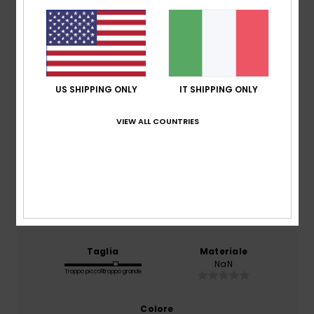
4.4
/5
basato su
5 recensioni verificate
dal novembre
2025
US SHIPPING ONLY
IT SHIPPING ONLY
Il 40% dei nostri clienti consiglia questo prodotto
VIEW ALL COUNTRIES
Comfort
4.7
Rapporto qualità-prezzo
4.8
Taglia
Materiale
NaN
Troppo piccolo
Troppo grande
Colore