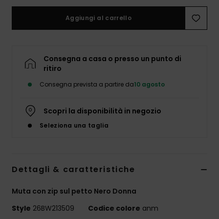
Abbigliame
Aggiungi al carrello
Accessori
Consegna a casa o presso un punto di
Calzature
ritiro
Consegna prevista a partire da
10 agosto
Fitness
Scopri la disponibilità in negozio
Snow
Seleziona una taglia
Swim
Dettagli & caratteristiche
Muta con zip sul petto Nero Donna
Style
26BW213509
Codice colore
anm