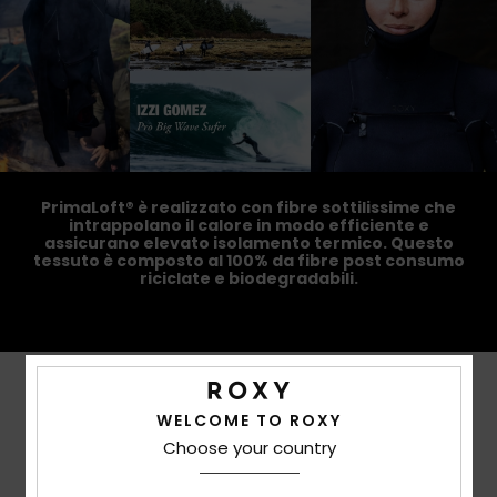
PrimaLoft® è realizzato con fibre sottilissime che
intrappolano il calore in modo efficiente e
assicurano elevato isolamento termico. Questo
tessuto è composto al 100% da fibre post consumo
riciclate e biodegradabili.
Recensioni dei clienti
WELCOME TO ROXY
Choose your country
Punteggio medio